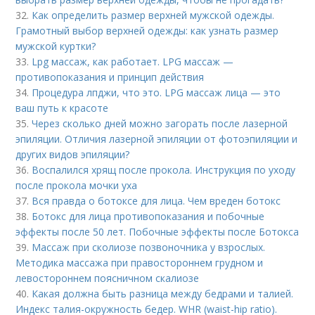
32.
Как определить размер верхней мужской одежды.
Грамотный выбор верхней одежды: как узнать размер
мужской куртки?
33.
Lpg массаж, как работает. LPG массаж —
противопоказания и принцип действия
34.
Процедура лпджи, что это. LPG массаж лица — это
ваш путь к красоте
35.
Через сколько дней можно загорать после лазерной
эпиляции. Отличия лазерной эпиляции от фотоэпиляции и
других видов эпиляции?
36.
Воспалился хрящ после прокола. Инструкция по уходу
после прокола мочки уха
37.
Вся правда о ботоксе для лица. Чем вреден ботокс
38.
Ботокс для лица противопоказания и побочные
эффекты после 50 лет. Побочные эффекты после Ботокса
39.
Массаж при сколиозе позвоночника у взрослых.
Методика массажа при правостороннем грудном и
левостороннем поясничном скалиозе
40.
Какая должна быть разница между бедрами и талией.
Индекс талия-окружность бедер. WHR (waist-hip ratio).