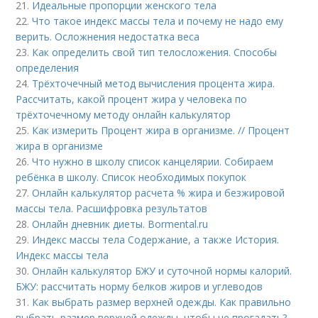
21.
Идеальные пропорции женского тела
22.
Что такое индекс массы тела и почему не надо ему
верить. Осложнения недостатка веса
23.
Как определить свой тип телосложения. Способы
определения
24.
Трёхточечный метод вычисления процента жира.
Рассчитать, какой процент жира у человека по
трёхточечному методу онлайн калькулятор
25.
Как измерить Процент жира в организме. // Процент
жира в организме
26.
Что нужно в школу список канцелярии. Собираем
ребёнка в школу. Список необходимых покупок
27.
Онлайн калькулятор расчета % жира и безжировой
массы тела. Расшифровка результатов
28.
Онлайн дневник диеты. Bormental.ru
29.
Индекс массы тела Содержание, а также История.
Индекс массы тела
30.
Онлайн калькулятор БЖУ и суточной нормы калорий.
БЖУ: рассчитать норму белков жиров и углеводов
31.
Как выбрать размер верхней одежды. Как правильно
выбрать размер верхней одежды, чтобы не прогадать?