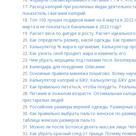
17.
Расход калорий при различных видах деятельности
показатель сжигания калорий
18.
Топ-100 лучших подарков маме на 8 марта в 2022 
марта и не показаться банальным в 2022 году?
19.
Расчет веса по фигуре и росту. Расчет идеального
20.
Как определить размер, какой одежды. Как правил
21.
Калькулятор % жира в организме. Калькулятор пр
22.
Как узнать свой процент жира и изменить его
23.
Чем убрать морщины под глазами посл. Безопера
24.
Календарь для похудения. Описание
25.
Основные правила макияжа пошагово. Всему науч
26.
Калькулятор калорий и БЖУ. Калькулятор БЖУ для
27.
Как правильно питаться, чтобы похудеть. Реальны
28.
Питание в пожилом возрасте. Оптимальная калор
престарелых людей
29.
Российские размеры верхней одежды. Размерные 
30.
Как правильно выбрать пальто женское по размер
таблица женских размеров пальто
31.
Можно ли после Ботокса делать массаж лица. Чег
32.
Как убрать красный след от прыща. Почему появ