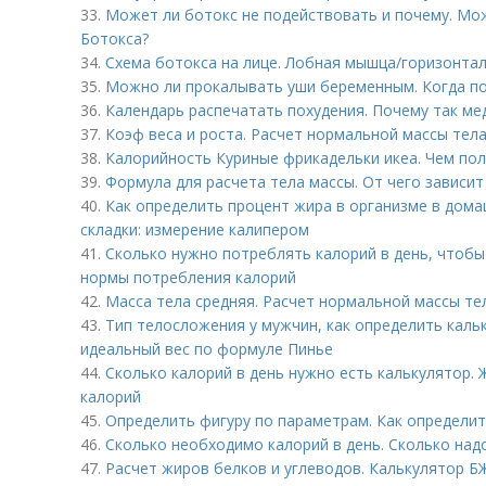
33.
Может ли ботокс не подействовать и почему. Мож
Ботокса?
34.
Схема ботокса на лице. Лобная мышца/горизонта
35.
Можно ли прокалывать уши беременным. Когда п
36.
Календарь распечатать похудения. Почему так ме
37.
Коэф веса и роста. Расчет нормальной массы тел
38.
Калорийность Куриные фрикадельки икеа. Чем пол
39.
Формула для расчета тела массы. От чего зависи
40.
Как определить процент жира в организме в дома
складки: измерение калипером
41.
Сколько нужно потреблять калорий в день, чтобы
нормы потребления калорий
42.
Масса тела средняя. Расчет нормальной массы те
43.
Тип телосложения у мужчин, как определить каль
идеальный вес по формуле Пинье
44.
Сколько калорий в день нужно есть калькулятор.
калорий
45.
Определить фигуру по параметрам. Как определит
46.
Сколько необходимо калорий в день. Сколько надо
47.
Расчет жиров белков и углеводов. Калькулятор Б