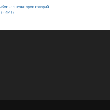
ибок калькуляторов калорий
ла (ИМТ)