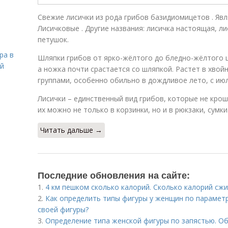
Свежие лисички из рода грибов базидиомицетов . Яв
Лисичковые . Другие названия: лисичка настоящая, ли
петушок.
ра в
Шляпки грибов от ярко-жёлтого до бледно-жёлтого цв
ой
а ножка почти срастается со шляпкой. Растет в хво
группами, особенно обильно в дождливое лето, с июл
Лисички – единственный вид грибов, которые не крош
их можно не только в корзинки, но и в рюкзаки, сумки
Читать дальше →
Последние обновления на сайте:
1.
4 км пешком сколько калорий. Сколько калорий сжи
2.
Как определить типы фигуры у женщин по парамет
своей фигуры?
3.
Определение типа женской фигуры по запястью. Об