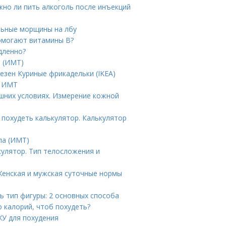
но ли пить алкоголь после инъекций
льные морщины на лбу
омогают витамины B?
дленно?
а (ИМТ)
езен Куриные фрикадельки (IKEA)
т ИМТ
шних условиях. Измерение кожной
 похудеть калькулятор. Калькулятор
ла (ИМТ)
кулятор. Тип телосложения и
 Женская и мужская суточные нормы
ь тип фигуры: 2 основных способа
 калорий, чтоб похудеть?
ЖУ для похудения