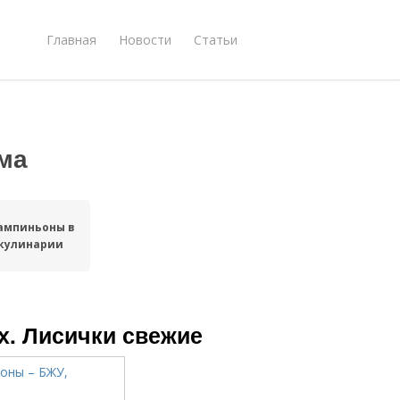
Главная
Новости
Статьи
ма
ампиньоны в
кулинарии
х. Лисички свежие