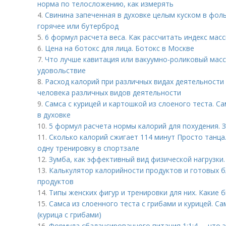
норма по телосложению, как измерять
4.
Свинина запеченная в духовке целым куском в фоль
горячее или бутерброд
5.
6 формул расчета веса. Как рассчитать индекс мас
6.
Цена на ботокс для лица. Ботокс в Москве
7.
Что лучше кавитация или вакуумно-роликовый масс
удовольствие
8.
Расход калорий при различных видах деятельности
человека различных видов деятельности
9.
Самса с курицей и картошкой из слоеного теста. С
в духовке
10.
5 формул расчета нормы калорий для похудения.
11.
Сколько калорий сжигает 114 минут Просто танца
одну тренировку в спортзале
12.
Зумба, как эффективный вид физической нагрузки.
13.
Калькулятор калорийности продуктов и готовых б
продуктов
14.
Типы женских фигур и тренировки для них. Какие
15.
Самса из слоенного теста с грибами и курицей. Са
(курица с грибами)
16.
Формула сбалансированного питания 1:1:4 –, что 