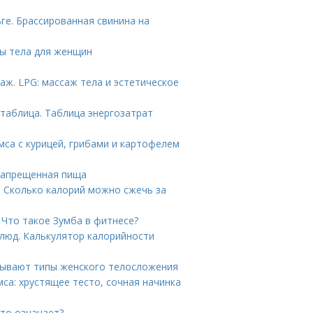
ге. Брассированная свинина на
сы тела для женщин
аж. LPG: массаж тела и эстетическое
 таблица. Таблица энергозатрат
амса с курицей, грибами и картофелем
 Запрещенная пища
. Сколько калорий можно сжечь за
 Что такое Зумба в фитнесе?
люд. Калькулятор калорийности
 бывают типы женского телосложения
мса: хрустящее тесто, сочная начинка
это означает?