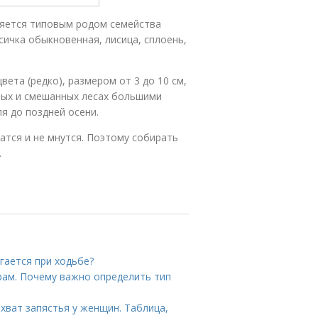
ляется типовым родом семейства
сичка обыкновенная, лисица, сплоень,
ета (редко), размером от 3 до 10 см,
йных и смешанных лесах большими
я до поздней осени.
атся и не мнутся. Поэтому собирать
.
гается при ходьбе?
рам. Почему важно определить тип
хват запястья у женщин. Таблица,