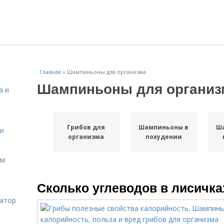
Главная
»
Шампиньоны для организма
Шампиньоны для организ
а и
Грибов для
Шампиньоны в
Ш
 и
организма
похудении
ом
Сколько углеводов в лисичка
затор