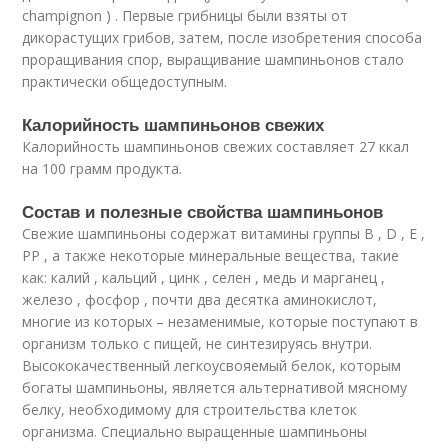
champignon ) . Первые грибницы были взяты от
дикорастущих грибов, затем, после изобретения способа
проращивания спор, выращивание шампиньонов стало
практически общедоступным.
Калорийность шампиньонов свежих
Калорийность шампиньонов свежих составляет 27 ккал
на 100 грамм продукта.
Состав и полезные свойства шампиньонов
Свежие шампиньоны содержат витамины группы В , D , Е ,
РР , а также некоторые минеральные вещества, такие
как: калий , кальций , цинк , селен , медь и марганец ,
железо , фосфор , почти два десятка аминокислот,
многие из которых – незаменимые, которые поступают в
организм только с пищей, не синтезируясь внутри.
Высококачественный легкоусвояемый белок, которым
богаты шампиньоны, является альтернативой мясному
белку, необходимому для строительства клеток
организма. Специально выращенные шампиньоны