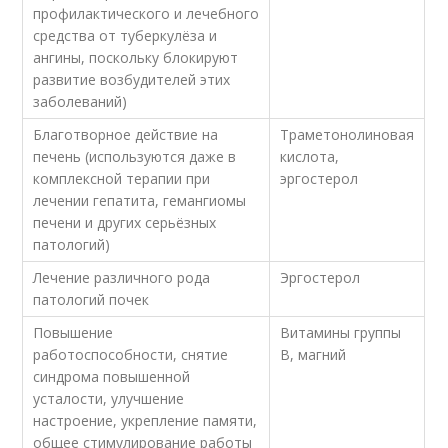
профилактического и лечебного
средства от туберкулёза и
ангины, поскольку блокируют
развитие возбудителей этих
заболеваний)
Благотворное действие на
Траметонолиновая
печень (используются даже в
кислота,
комплексной терапии при
эргостерол
лечении гепатита, гемангиомы
печени и других серьёзных
патологий)
Лечение различного рода
Эргостерол
патологий почек
Повышение
Витамины группы
работоспособности, снятие
В, магний
синдрома повышенной
усталости, улучшение
настроение, укрепление памяти,
общее стимулирование работы