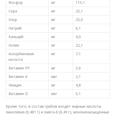
Фосфор
мг
115,1
Сера
мг
25,1
Хлор
мг
25,0
Натрий
мг
6,1
Кальций
мг
4,0
Холин
мг
22,1
Аскорбиновая
мг
7,1
кислота
Витамин РР
мг
5,6
Витамин А
мкг
2,1
Ниацин
мг
4,8
Витамин D
мкг
0,1
Кроме того, в состав грибов входят жирные кислоты
линолевая (0,481 г) и омега-6 (0,49 г), мононенасыщенные