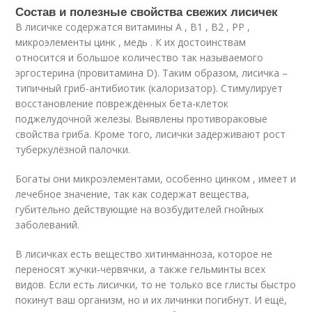
Состав и полезные свойства свежих лисичек
В лисичке содержатся витамины А , В1 , В2 , РР ,
микроэлементы цинк , медь . К их достоинствам
относится и большое количество так называемого
эргостерина (провитамина D). Таким образом, лисичка –
типичный гриб-антибиотик (калоризатор). Стимулирует
восстановление повреждённых бета-клеток
поджелудочной железы. Выявлены противораковые
свойства гриба. Кроме того, лисички задерживают рост
туберкулёзной палочки.
Богаты они микроэлементами, особенно цинком , имеет и
лечебное значение, так как содержат вещества,
губительно действующие на возбудителей гнойных
заболеваний.
В лисичках есть вещество хитинманноза, которое не
переносят жучки-червячки, а также гельминты всех
видов. Если есть лисички, то не только все глисты быстро
покинут ваш организм, но и их личинки погибнут. И ещё,