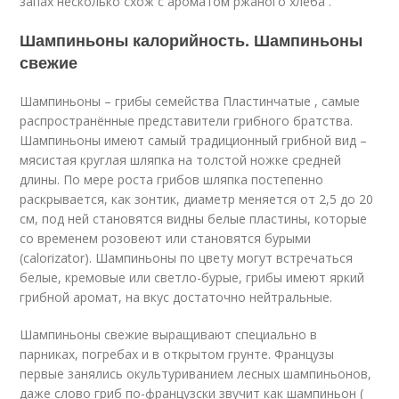
запах несколько схож с ароматом ржаного хлеба .
Шампиньоны калорийность. Шампиньоны
свежие
Шампиньоны – грибы семейства Пластинчатые , самые
распространённые представители грибного братства.
Шампиньоны имеют самый традиционный грибной вид –
мясистая круглая шляпка на толстой ножке средней
длины. По мере роста грибов шляпка постепенно
раскрывается, как зонтик, диаметр меняется от 2,5 до 20
см, под ней становятся видны белые пластины, которые
со временем розовеют или становятся бурыми
(calorizator). Шампиньоны по цвету могут встречаться
белые, кремовые или светло-бурые, грибы имеют яркий
грибной аромат, на вкус достаточно нейтральные.
Шампиньоны свежие выращивают специально в
парниках, погребах и в открытом грунте. Французы
первые занялись окультуриванием лесных шампиньонов,
даже слово гриб по-французски звучит как шампиньон (