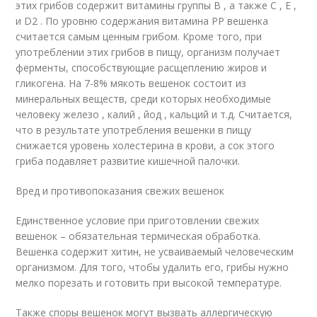
этих грибов содержит витамины группы B , а также С , Е ,
и D
2
. По уровню содержания витамина PP вешенка
считается самым ценным грибом. Кроме того, при
употреблении этих грибов в пищу, организм получает
ферменты, способствующие расщеплению жиров и
гликогена. На 7-8% мякоть вешенок состоит из
минеральных веществ, среди которых необходимые
человеку железо , калий , йод , кальций и т.д. Считается,
что в результате употребления вешенки в пищу
снижается уровень холестерина в крови, а сок этого
гриба подавляет развитие кишечной палочки.
Вред и противопоказания свежих вешенок
Единственное условие при приготовлении свежих
вешенок – обязательная термическая обработка.
Вешенка содержит хитин, не усваиваемый человеческим
организмом. Для того, чтобы удалить его, грибы нужно
мелко порезать и готовить при высокой температуре.
Также споры вешенок могут вызвать аллергическую