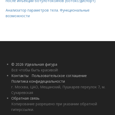
после инъекций ботулотоксинов (ботокс/диспорт)
Анализатор параметров тела. Функциональные
возможности
© 2026 Идеальная фигура
Всё чтобы быть красивой!
Контакты
Пользовательское соглашение
Политика конфидециальности
г. Москва, ЦАО, Мещанский, Пушкарев переулок 7, м.
Сухаревская
Обратная связь
Копирование разрешено при указании обратной
гиперссылки.