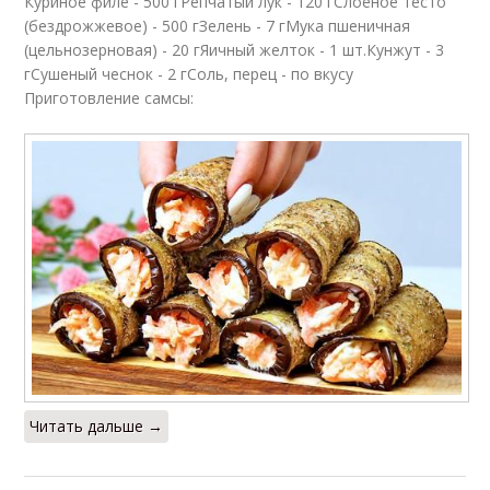
Куриное филе - 500 гРепчатый лук - 120 гСлоеное тесто
(бездрожжевое) - 500 гЗелень - 7 гМука пшеничная
(цельнозерновая) - 20 гЯичный желток - 1 шт.Кунжут - 3
гСушеный чеснок - 2 гСоль, перец - по вкусу
Приготовление самсы:
Читать дальше →