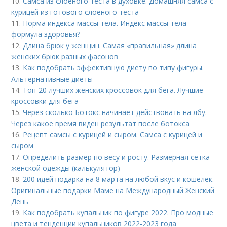
10.
Самса из слоеного теста в духовке. Домашняя самса с
курицей из готового слоеного теста
11.
Норма индекса массы тела. Индекс массы тела –
формула здоровья?
12.
Длина брюк у женщин. Самая «правильная» длина
женских брюк разных фасонов
13.
Как подобрать эффективную диету по типу фигуры.
Альтернативные диеты
14.
Топ-20 лучших женских кроссовок для бега. Лучшие
кроссовки для бега
15.
Через сколько Ботокс начинает действовать на лбу.
Через какое время виден результат после ботокса
16.
Рецепт самсы с курицей и сыром. Самса с курицей и
сыром
17.
Определить размер по весу и росту. Размерная сетка
женской одежды (калькулятор)
18.
200 идей подарка на 8 марта на любой вкус и кошелек.
Оригинальные подарки Маме на Международный Женский
День
19.
Как подобрать купальник по фигуре 2022. Про модные
цвета и тенденции купальников 2022-2023 года