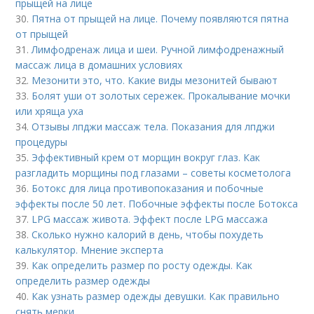
прыщей на лице
30.
Пятна от прыщей на лице. Почему появляются пятна
от прыщей
31.
Лимфодренаж лица и шеи. Ручной лимфодренажный
массаж лица в домашних условиях
32.
Мезонити это, что. Какие виды мезонитей бывают
33.
Болят уши от золотых сережек. Прокалывание мочки
или хряща уха
34.
Отзывы лпджи массаж тела. Показания для лпджи
процедуры
35.
Эффективный крем от морщин вокруг глаз. Как
разгладить морщины под глазами – советы косметолога
36.
Ботокс для лица противопоказания и побочные
эффекты после 50 лет. Побочные эффекты после Ботокса
37.
LPG массаж живота. Эффект после LPG массажа
38.
Сколько нужно калорий в день, чтобы похудеть
калькулятор. Мнение эксперта
39.
Как определить размер по росту одежды. Как
определить размер одежды
40.
Как узнать размер одежды девушки. Как правильно
снять мерки