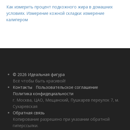
Как измерить процент подкожного жира в домашних
условиях. Измерение кожной складки: измерение
калипером
© 2026 Идеальная фигура
Всё чтобы быть красивой!
Контакты
Пользовательское соглашение
Политика конфидециальности
г. Москва, ЦАО, Мещанский, Пушкарев переулок 7, м.
Сухаревская
Обратная связь
Копирование разрешено при указании обратной
гиперссылки.