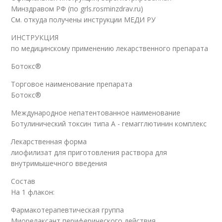
Минздравом РФ (по grls.rosminzdrav.ru)
См. откуда получены инструкции МЕДИ РУ
ИНСТРУКЦИЯ
по медицинскому применению лекарственного препарата
Ботокс®
Торговое наименование препарата
Ботокс®
Международное непатентованное наименование
Ботулинический токсин типа A - гемагглютинин комплекс
Лекарственная форма
лиофилизат для приготовления раствора для
внутримышечного введения
Состав
На 1 флакон:
Фармакотерапевтическая группа
Миорелаксант периферического действия