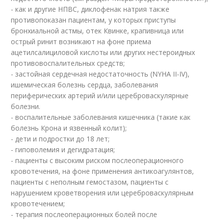
- как и другие НПВС, диклофенак натрия также
противопоказан пациентам, у которых приступы
бронхиальной астмы, отек Квинке, крапивница или
острый ринит возникают на фоне приема
ацетилсалициловой кислоты или других нестероидных
противовоспалительных средств;
- застойная сердечная недостаточность (NYHA II-IV),
ишемическая болезнь сердца, заболевания
периферических артерий и/или цереброваскулярные
болезни.
- воспалительные заболевания кишечника (такие как
болезнь Крона и язвенный колит);
- дети и подростки до 18 лет;
- гиповолемия и дегидратация;
- пациенты с высоким риском послеоперационного
кровотечения, на фоне применения антикоагулянтов,
пациенты с неполным гемостазом, пациенты с
нарушением кроветворения или цереброваскулярным
кровотечением;
- терапия послеоперационных болей после