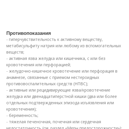
Противопоказания
- гиперчувствительность к активному веществу,
метабисульфиту натрия или любому из вспомогательных
веществ;
- активная язва желудка или кишечника, с или без
кровотечения или перфорацией;
- желудочно-кишечное кровотечение или перфорация в
анамнезе, связанные с приемом нестероидных
противовоспалительных средств (НПВС);
- активные или рецидивирующие язва/кровотечение
желудка или двенадцатиперстной кишки (два или более
отдельных подтвержденных эпизода изъязвления или
кровотечения);
- беременность;
- тяжелая печеночная, почечная или сердечная
недостаточность (см. раздел «Меры предосторожности»);