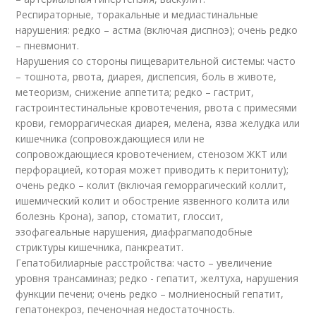
Респираторные, торакальные и медиастинальные
нарушения: редко – астма (включая диспноэ); очень редко
– пневмонит.
Нарушения со стороны пищеварительной системы: часто
– тошнота, рвота, диарея, диспепсия, боль в животе,
метеоризм, снижение аппетита; редко – гастрит,
гастроинтестинальные кровотечения, рвота с примесями
крови, геморрагическая диарея, мелена, язва желудка или
кишечника (сопровождающиеся или не
сопровождающиеся кровотечением, стенозом ЖКТ или
перфорацией, которая может приводить к перитониту);
очень редко – колит (включая геморрагический коллит,
ишемический колит и обострение язвенного колита или
болезнь Крона), запор, стоматит, глоссит,
эзофагеальные нарушения, диафрагмаподобные
стриктуры кишечника, панкреатит.
Гепатобилиарные расстройства: часто – увеличение
уровня трансаминаз; редко - гепатит, желтуха, нарушения
функции печени; очень редко – молниеносный гепатит,
гепатонекроз, печеночная недостаточность.