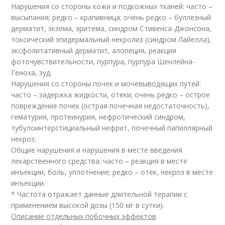
Нарушения со стороны кожи и подкожных тканей: часто –
высыпания; редко – крапивница; очень редко – буллезный
дерматит, экзема, эритема, синдром Стивенса-Джонсона,
токсический эпидермальный некролиз (синдром Лайелла),
эксфолитативный дерматит, алопеция, реакция
фоточувствительности, пурпура, пурпура Шенлейна-
Геноха, зуд.
Нарушения со стороны почек и мочевыводящих путей:
часто – задержка жидкости, отеки; очень редко – острое
повреждение почек (острая почечная недостаточность),
гематурия, протеинурия, нефротический синдром,
тубулоинтерстициальный нефрит, почечный папиллярный
некроз.
Общие нарушения и нарушения в месте введения
лекарственного средства: часто – реакция в месте
инъекции, боль, уплотнение; редко – отек, некроз в месте
инъекции.
* Частота отражает данные длительной терапии с
применением высокой дозы (150 мг в сутки).
Описание отдельных побочных эффектов