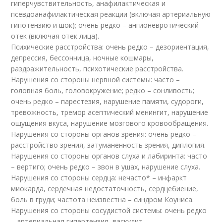
гиперчувствительность, анафилактическая и
псевдоанафилактическая реакции (включая артериальную
гипотензию и шок); очень редко – ангионевротический
отек (включая отек лица).
Психические расстройства: очень редко – дезориентация,
депрессия, бессонница, ночные кошмары,
раздражительность, психотические расстройства.
Нарушения со стороны нервной системы: часто –
головная боль, головокружение; редко – сонливость;
очень редко – парестезия, нарушение памяти, судороги,
тревожность, тремор асептический менингит, нарушение
ощущения вкуса, нарушение мозгового кровообращения.
Нарушения со стороны органов зрения: очень редко –
расстройство зрения, затуманенность зрения, диплопия.
Нарушения со стороны органов слуха и лабиринта: часто
– вертиго; очень редко – звон в ушах, нарушение слуха.
Нарушения со стороны сердца: нечасто* – инфаркт
миокарда, сердечная недостаточность, сердцебиение,
боль в груди; частота неизвестна – синдром Коуниса.
Нарушения со стороны сосудистой системы: очень редко
– артериальная гипертензия, васкулит.