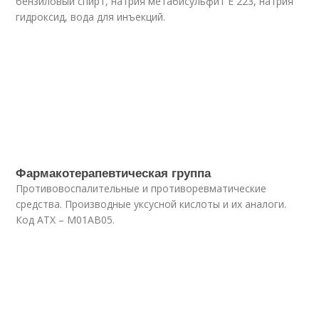
бензиловый спирт, натрия метабисульфит Е 223, натрия
гидроксид, вода для инъекций.
Фармакотерапевтическая группа
Противовоспалительные и противоревматические
средства. Производные уксусной кислоты и их аналоги.
Код АТХ – М01АВ05.