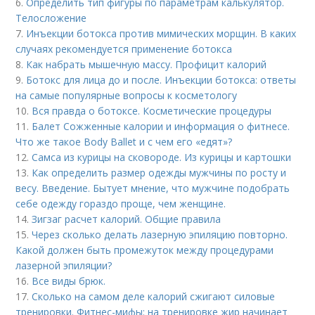
6.
Определить тип фигуры по параметрам калькулятор.
Телосложение
7.
Инъекции ботокса против мимических морщин. В каких
случаях рекомендуется применение ботокса
8.
Как набрать мышечную массу. Профицит калорий
9.
Ботокс для лица до и после. Инъекции ботокса: ответы
на самые популярные вопросы к косметологу
10.
Вся правда о ботоксе. Косметические процедуры
11.
Балет Сожженные калории и информация о фитнесе.
Что же такое Body Ballet и с чем его «едят»?
12.
Самса из курицы на сковороде. Из курицы и картошки
13.
Как определить размер одежды мужчины по росту и
весу. Введение. Бытует мнение, что мужчине подобрать
себе одежду гораздо проще, чем женщине.
14.
Зигзаг расчет калорий. Общие правила
15.
Через сколько делать лазерную эпиляцию повторно.
Какой должен быть промежуток между процедурами
лазерной эпиляции?
16.
Все виды брюк.
17.
Сколько на самом деле калорий сжигают силовые
тренировки. Фитнес-мифы: на тренировке жир начинает