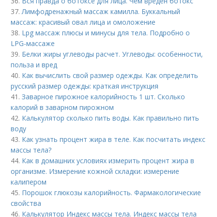
36.
Вся правда о ботоксе для лица. Чем вреден ботокс
37.
Лимфодренажный массаж камилла. Буккальный
массаж: красивый овал лица и омоложение
38.
Lpg массаж плюсы и минусы для тела. Подробно о
LPG-массаже
39.
Белки жиры углеводы расчет. Углеводы: особенности,
польза и вред
40.
Как вычислить свой размер одежды. Как определить
русский размер одежды: краткая инструкция
41.
Заварное пирожное калорийность 1 шт. Сколько
калорий в заварном пирожном
42.
Калькулятор сколько пить воды. Как правильно пить
воду
43.
Как узнать процент жира в теле. Как посчитать индекс
массы тела?
44.
Как в домашних условиях измерить процент жира в
организме. Измерение кожной складки: измерение
калипером
45.
Порошок глюкозы калорийность. Фармакологические
свойства
46.
Калькулятор Индекс массы тела. Индекс массы тела