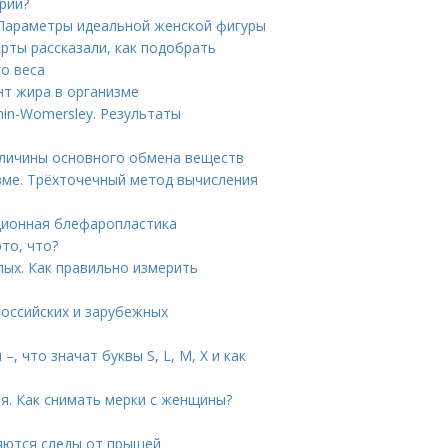
рии?
. Параметры идеальной женской фигуры
ерты рассказали, как подобрать
го веса
нт жира в организме
in-Womersley. Результаты
еличины основного обмена веществ
зме. Трёхточечный метод вычисления
ционная блефаропластика
то, что?
лых. Как правильно измерить
российских и зарубежных
 что значат буквы S, L, M, X и как
я. Как снимать мерки с женщины?
ляются следы от прыщей