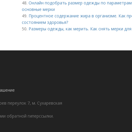
48.
Онлайн подобрать размер одежды по параметрам
основные мерки
49.
Процентное содержание жира в организме. Как пр
состоянием здоровья?
50.
Размеры одежды, как мерить. Как снять мерки дл
лашение
ев переулок 7, м. Сухаревская
ии обратной гиперссылки.