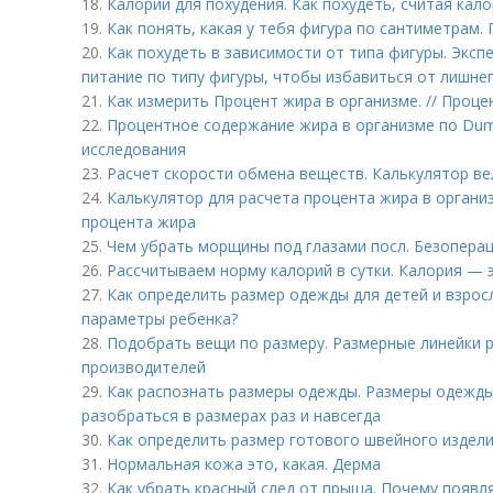
18.
Калории для похудения. Как похудеть, считая кало
19.
Как понять, какая у тебя фигура по сантиметрам
20.
Как похудеть в зависимости от типа фигуры. Эксп
питание по типу фигуры, чтобы избавиться от лишне
21.
Как измерить Процент жира в организме. // Проце
22.
Процентное содержание жира в организме по Dum
исследования
23.
Расчет скорости обмена веществ. Калькулятор в
24.
Калькулятор для расчета процента жира в органи
процента жира
25.
Чем убрать морщины под глазами посл. Безопера
26.
Рассчитываем норму калорий в сутки. Калория — э
27.
Как определить размер одежды для детей и взрос
параметры ребенка?
28.
Подобрать вещи по размеру. Размерные линейки 
производителей
29.
Как распознать размеры одежды. Размеры одежды –,
разобраться в размерах раз и навсегда
30.
Как определить размер готового швейного издели
31.
Нормальная кожа это, какая. Дерма
32.
Как убрать красный след от прыща. Почему появ