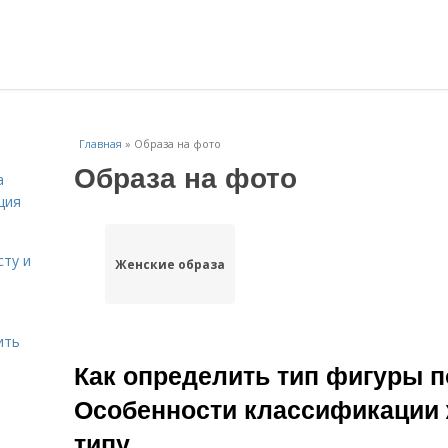
Главная
»
Образа на фото
Образа на фото
а
ция
сту и
Женские образа
ить
Как определить тип фигуры п
Особенности классификации 
типу