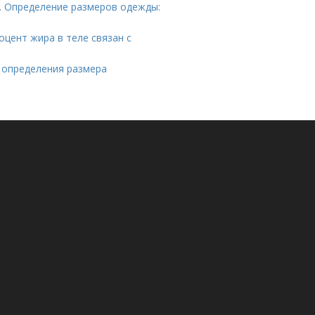
. Определение размеров одежды:
оцент жира в теле связан с
я определения размера