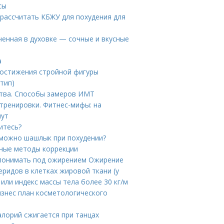
сы
рассчитать КБЖУ для похудения для
ченная в духовке — сочные и вкусные
а
достижения стройной фигуры
 тип)
ства. Способы замеров ИМТ
тренировки. Фитнес-мифы: на
нут
итесь?
 можно шашлык при похудении?
нные методы коррекции
 понимать под ожирением Ожирение
ридов в клетках жировой ткани (у
или индекс массы тела более 30 кг/м
изнес план косметологического
алорий сжигается при танцах