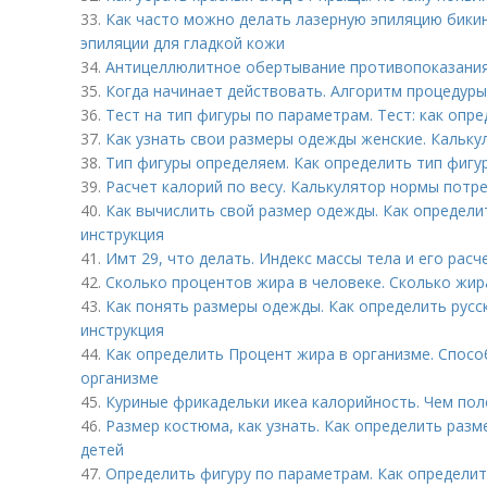
33.
Как часто можно делать лазерную эпиляцию бикин
эпиляции для гладкой кожи
34.
Антицеллюлитное обертывание противопоказания
35.
Когда начинает действовать. Алгоритм процедуры
36.
Тест на тип фигуры по параметрам. Тест: как оп
37.
Как узнать свои размеры одежды женские. Кальку
38.
Тип фигуры определяем. Как определить тип фигу
39.
Расчет калорий по весу. Калькулятор нормы потр
40.
Как вычислить свой размер одежды. Как определи
инструкция
41.
Имт 29, что делать. Индекс массы тела и его расч
42.
Сколько процентов жира в человеке. Сколько жи
43.
Как понять размеры одежды. Как определить русс
инструкция
44.
Как определить Процент жира в организме. Спосо
организме
45.
Куриные фрикадельки икеа калорийность. Чем пол
46.
Размер костюма, как узнать. Как определить раз
детей
47.
Определить фигуру по параметрам. Как определит