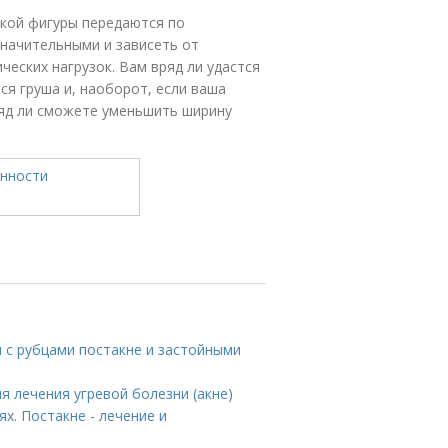
ской фигуры передаются по
значительными и зависеть от
ческих нагрузок. Вам вряд ли удастся
ся груша и, наоборот, если ваша
ряд ли сможете уменьшить ширину
я с рубцами постакне и застойными
я лечения угревой болезни (акне)
х. Постакне - лечение и