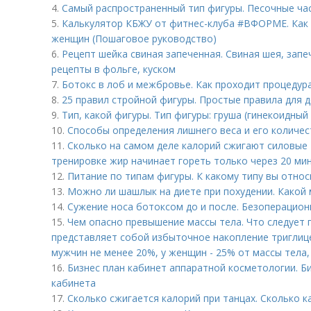
4.
Самый распространенный тип фигуры. Песочные ча
5.
Калькулятор КБЖУ от фитнес-клуба #ВФОРМЕ. Как 
женщин (Пошаговое руководство)
6.
Рецепт шейка свиная запеченная. Свиная шея, запе
рецепты в фольге, куском
7.
Ботокс в лоб и межбровье. Как проходит процедур
8.
25 правил стройной фигуры. Простые правила для 
9.
Тип, какой фигуры. Тип фигуры: груша (гинекоидный
10.
Способы определения лишнего веса и его количе
11.
Сколько на самом деле калорий сжигают силовые 
тренировке жир начинает гореть только через 20 ми
12.
Питание по типам фигуры. К какому типу вы относ
13.
Можно ли шашлык на диете при похудении. Какой
14.
Сужение носа ботоксом до и после. Безоперацио
15.
Чем опасно превышение массы тела. Что следует
представляет собой избыточное накопление триглице
мужчин не менее 20%, у женщин - 25% от массы тела, 
16.
Бизнес план кабинет аппаратной косметологии. Б
кабинета
17.
Сколько сжигается калорий при танцах. Сколько к