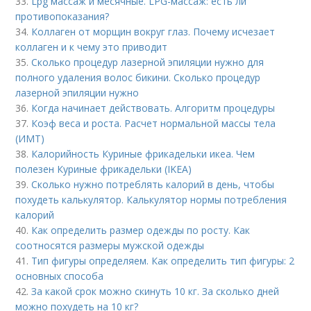
33.
Lpg массаж и месячные. LPG-массаж: есть ли
противопоказания?
34.
Коллаген от морщин вокруг глаз. Почему исчезает
коллаген и к чему это приводит
35.
Сколько процедур лазерной эпиляции нужно для
полного удаления волос бикини. Сколько процедур
лазерной эпиляции нужно
36.
Когда начинает действовать. Алгоритм процедуры
37.
Коэф веса и роста. Расчет нормальной массы тела
(ИМТ)
38.
Калорийность Куриные фрикадельки икеа. Чем
полезен Куриные фрикадельки (IKEA)
39.
Сколько нужно потреблять калорий в день, чтобы
похудеть калькулятор. Калькулятор нормы потребления
калорий
40.
Как определить размер одежды по росту. Как
соотносятся размеры мужской одежды
41.
Тип фигуры определяем. Как определить тип фигуры: 2
основных способа
42.
За какой срок можно скинуть 10 кг. За сколько дней
можно похудеть на 10 кг?