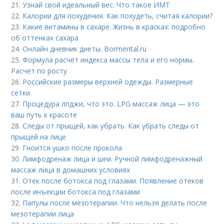
21.
Узнай свой идеальный вес. Что такое ИМТ
22.
Калории для похудения. Как похудеть, считая калории?
23.
Какие витамины в сахаре. Жизнь в красках: подробно
об оттенках сахара
24.
Онлайн дневник диеты. Bormental.ru
25.
Формула расчёт индекса массы тела и его нормы.
Расчет по росту
26.
Российские размеры верхней одежды. Размерные
сетки
27.
Процедура лпджи, что это. LPG массаж лица — это
ваш путь к красоте
28.
Следы от прыщей, как убрать. Как убрать следы от
прыщей на лице
29.
Гноится ушко после прокола
30.
Лимфодренаж лица и шеи. Ручной лимфодренажный
массаж лица в домашних условиях
31.
Отек после ботокса под глазами. Появление отеков
после инъекции ботокса под глазами
32.
Папулы после мезотерапии. Что нельзя делать после
мезотерапии лица