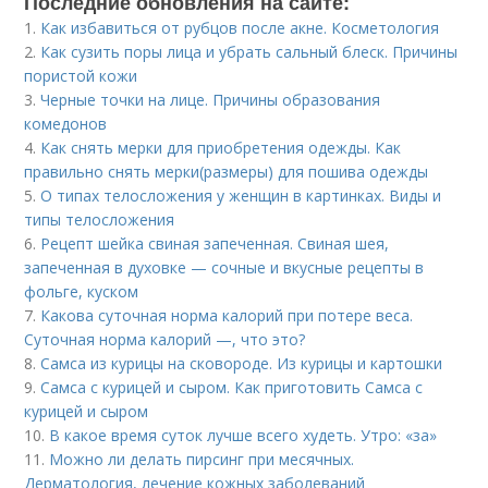
Последние обновления на сайте:
1.
Как избавиться от рубцов после акне. Косметология
2.
Как сузить поры лица и убрать сальный блеск. Причины
пористой кожи
3.
Черные точки на лице. Причины образования
комедонов
4.
Как снять мерки для приобретения одежды. Как
правильно снять мерки(размеры) для пошива одежды
5.
О типах телосложения у женщин в картинках. Виды и
типы телосложения
6.
Рецепт шейка свиная запеченная. Свиная шея,
запеченная в духовке — сочные и вкусные рецепты в
фольге, куском
7.
Какова суточная норма калорий при потере веса.
Суточная норма калорий —, что это?
8.
Самса из курицы на сковороде. Из курицы и картошки
9.
Самса с курицей и сыром. Как приготовить Самса с
курицей и сыром
10.
В какое время суток лучше всего худеть. Утро: «за»
11.
Можно ли делать пирсинг при месячных.
Дерматология, лечение кожных заболеваний