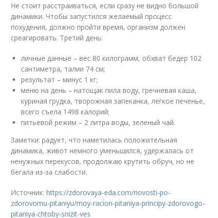
Не стоит расстраиваться, если сразу не видно большой
динамики. Чтобы запустился желаемый процесс
похудения, должно пройти время, организм должен
среагировать. Третий день:
личные данные – вес 80 килограмм, обхват бедер 102
сантиметра, талии 74 см;
результат – минус 1 кг;
меню на день – натощак пила воду, гречневая каша,
куриная грудка, творожная запеканка, легкое печенье,
всего съела 1498 калорий;
питьевой режим – 2 литра воды, зеленый чай.
Заметки: радует, что наметилась положительная
динамика, живот немного уменьшился, удержалась от
ненужных перекусов, продолжаю крутить обруч, но не
бегала из-за слабости.
Источник:
https://zdorovaya-eda.com/novosti-po-
zdorovomu-pitaniyu/moy-racion-pitaniya-principy-zdorovogo-
pitaniya-chtoby-snizit-ves