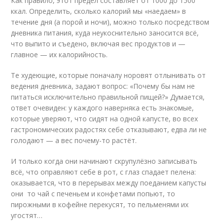
Как правило, этот предел составляет от 1000 до 1500
ккал. Определить, сколько калорий мы «наедаем» в
течение дня (а порой и ночи), можно только посредством
дневника питания, куда неукоснительно заносится всё,
что выпито и съедено, включая вес продуктов и —
главное — их калорийность.
Те худеющие, которые поначалу норовят отлынивать от
ведения дневника, задают вопрос: «Почему бы нам не
питаться исключительно правильной пищей?» Думается,
ответ очевиден: у каждого наверняка есть знакомые,
которые уверяют, что сидят на одной капусте, во всех
гастрономических радостях себе отказывают, едва ли не
голодают — а вес почему-то растёт.
И только когда они начинают скрупулёзно записывать
всё, что оправляют себе в рот, с глаз спадает пелена:
оказывается, что в перерывах между поеданием капусты
они то чай с печеньем и конфетами попьют, то
пирожными в кофейне перекусят, то пельменями их
угостят…