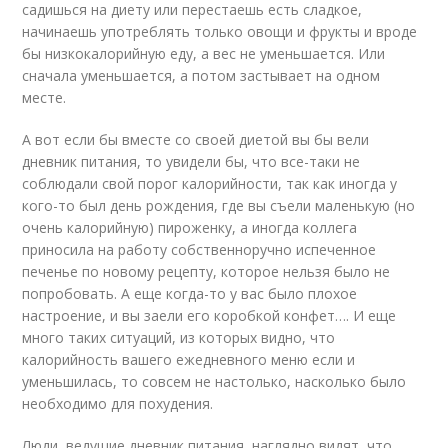
садишься на диету или перестаешь есть сладкое,
начинаешь употреблять только овощи и фрукты и вроде
бы низкокалорийную еду, а вес не уменьшается. Или
сначала уменьшается, а потом застывает на одном
месте.
А вот если бы вместе со своей диетой вы бы вели
дневник питания, то увидели бы, что все-таки не
соблюдали свой порог калорийности, так как иногда у
кого-то был день рождения, где вы съели маленькую (но
очень калорийную) пироженку, а иногда коллега
приносила на работу собственноручно испеченное
печенье по новому рецепту, которое нельзя было не
попробовать. А еще когда-то у вас было плохое
настроение, и вы заели его коробкой конфет…. И еще
много таких ситуаций, из которых видно, что
калорийность вашего ежедневного меню если и
уменьшилась, то совсем не настолько, насколько было
необходимо для похудения.
Люди, ведущие дневник питания, наглядно видят, что