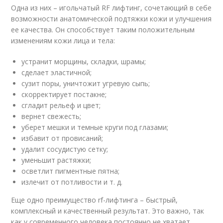
Одна из них – игольчатый RF лифтинг, сочетающий в себе
возможности анатомической подтяжки кожи и улучшения
ее качества. Он способствует таким положительным
изменениям кожи лица и тела:
устранит морщины, складки, шрамы;
сделает эластичной;
сузит поры, уничтожит угревую сыпь;
скорректирует постакне;
сгладит рельеф и цвет;
вернет свежесть;
уберет мешки и темные круги под глазами;
избавит от провисаний;
удалит сосудистую сетку;
уменьшит растяжки;
осветлит пигментные пятна;
излечит от потливости и т. д.
Еще одно преимущество rf-лифтинга – быстрый,
комплексный и качественный результат. Это важно, так
как у современного человека постоянно не хватает