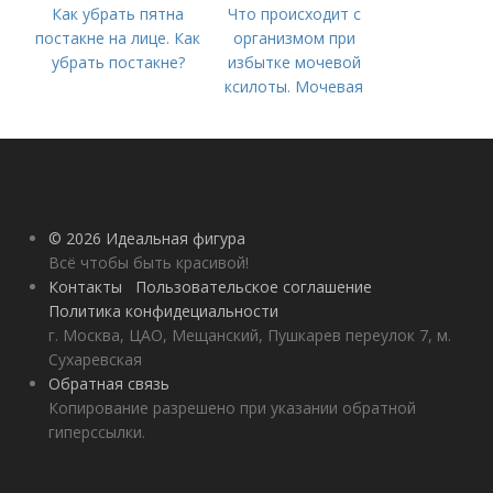
Как убрать пятна
Что происходит с
постакне на лице. Как
организмом при
убрать постакне?
избытке мочевой
ксилоты. Мочевая
кислота в крови:
норма и отклонения
© 2026 Идеальная фигура
Всё чтобы быть красивой!
Контакты
Пользовательское соглашение
Политика конфидециальности
г. Москва, ЦАО, Мещанский, Пушкарев переулок 7, м.
Сухаревская
Обратная связь
Копирование разрешено при указании обратной
гиперссылки.