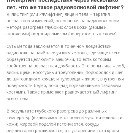
лет. Что же такое радиоволновой лифтинг?
RFлифтинг (или РФлифтинг) лица и тела – терапия
возрастных изменений, основанная на радиоволновом
методе разогрева глубоких слоев кожи (дермы и
гиподермы) под эпидермисом (поверхностным слоем).
Суть метода заключается в точечном воздействии
радиоволн на наиболее уязвимые зоны, где чаще всего
образуется целлюлит и мешочки, то есть которым
свойственна возрастная дряблость. Это зоны лица – лоб,
виски, щеки, носогубный треугольник, подбородок и шея
до щитовидного хряща; и туловища – живот, внутренняя
поверхность бедер, бока (над подвздошными тазовыми
костями). Также применяют радиочастотный лифтинг
всего тела.
В результате глубокого разогрева до различных
температур (в зависимости от зоны и чувствительности
кожи) жировой подслой истончается, сосуды
рефлекторно расширяются, а с ускорением тока крови