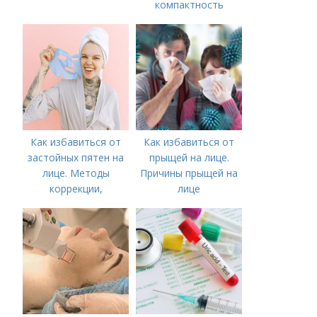
компактность
Как избавиться от
Как избавиться от
застойных пятен на
прыщей на лице.
лице. Методы
Причины прыщей на
коррекции,
лице
аппаратного лечения
акне и удаления
рубцов и шрамов
постакне