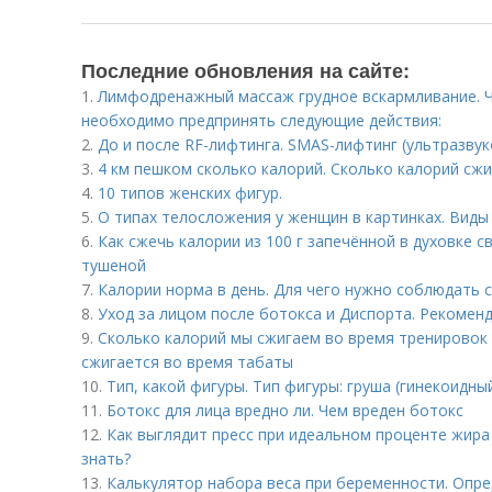
Последние обновления на сайте:
1.
Лимфодренажный массаж грудное вскармливание. Ч
необходимо предпринять следующие действия:
2.
До и после RF-лифтинга. SMAS-лифтинг (ультразвук
3.
4 км пешком сколько калорий. Сколько калорий сжи
4.
10 типов женских фигур.
5.
О типах телосложения у женщин в картинках. Виды
6.
Как сжечь калории из 100 г запечённой в духовке с
тушеной
7.
Калории норма в день. Для чего нужно соблюдать
8.
Уход за лицом после ботокса и Диспорта. Рекомен
9.
Сколько калорий мы сжигаем во время тренировок 
сжигается во время табаты
10.
Тип, какой фигуры. Тип фигуры: груша (гинекоидны
11.
Ботокс для лица вредно ли. Чем вреден ботокс
12.
Как выглядит пресс при идеальном проценте жира
знать?
13.
Калькулятор набора веса при беременности. Опре