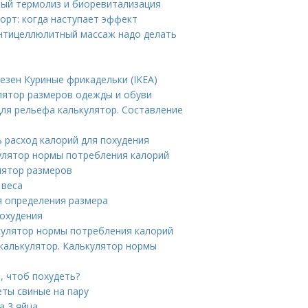
ый термолиз и биоревитализация
орт: когда наступает эффект
нтицеллюлитный массаж надо делать
езен Куриные фрикадельки (IKEA)
лятор размеров одежды и обуви
для рельефа калькулятор. Составление
ь расход калорий для похудения
кулятор нормы потребления калорий
улятор размеров
 веса
ля определения размера
похудения
ькулятор нормы потребления калорий
 калькулятор. Калькулятор нормы
, чтоб похудеть?
еты свиные на пару
а 3 яйца