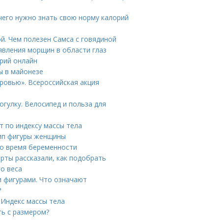
 чего нужно знать свою норму калорий
й. Чем полезен Самса с говядиной
явления морщин в области глаз
орий онлайн
ы в майонезе
оровью». Всероссийская акция
огулку. Велосипед и польза для
т по индексу массы тела
тип фигуры женщины
во время беременности
ерты рассказали, как подобрать
го веса
и фигурами. Что означают
?
 Индекс массы тела
ть с размером?