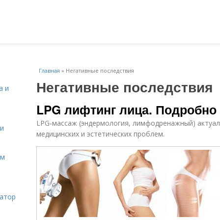
Главная
»
Негативные последствия
Негативные последствия
а и
LPG лифтинг лица. Подробно
LPG-массаж (эндермология, лимфодренажный) актуал
 и
медицинских и эстетических проблем.
ом
затор