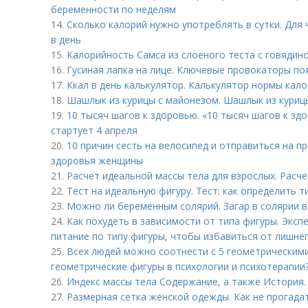
беременности по неделям
14.
Сколько калорий нужно употреблять в сутки. Для
в день
15.
Калорийность Самса из слоеного теста с говядино
16.
Гусиная лапка на лице. Ключевые провокаторы по
17.
Ккал в день калькулятор. Калькулятор нормы кал
18.
Шашлык из курицы с майонезом. Шашлык из куриц
19.
10 тысяч шагов к здоровью. «10 тысяч шагов к зд
стартует 4 апреля
20.
10 причин сесть на велосипед и отправиться на пр
здоровья женщины
21.
Расчет идеальной массы тела для взрослых. Расче
22.
Тест на идеальную фигуру. Тест: как определить 
23.
Можно ли беременным солярий. Загар в солярии 
24.
Как похудеть в зависимости от типа фигуры. Эксп
питание по типу фигуры, чтобы избавиться от лишне
25.
Всех людей можно соотнести с 5 геометрическим
геометрические фигуры в психологии и психотерапии
26.
Индекс массы тела Содержание, а также История.
27.
Размерная сетка женской одежды. Как не прогада