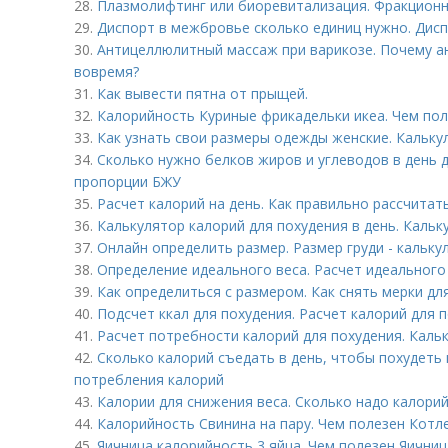
28.
Плазмолифтинг или биоревитализация. Фракционн
29.
Диспорт в межбровье сколько единиц нужно. Дисп
30.
Антицеллюлитный массаж при варикозе. Почему а
вовремя?
31.
Как вывести пятна от прыщей.
32.
Калорийность Куриные фрикадельки икеа. Чем пол
33.
Как узнать свои размеры одежды женские. Кальку
34.
Сколько нужно белков жиров и углеводов в день 
пропорции БЖУ
35.
Расчет калорий на день. Как правильно рассчитат
36.
Калькулятор калорий для похудения в день. Каль
37.
Онлайн определить размер. Размер груди - кальк
38.
Определение идеального веса. Расчет идеального
39.
Как определиться с размером. Как снять мерки д
40.
Подсчет ккал для похудения. Расчет калорий для 
41.
Расчет потребности калорий для похудения. Кал
42.
Сколько калорий съедать в день, чтобы похудеть
потребления калорий
43.
Калории для снижения веса. Сколько надо калорий
44.
Калорийность Свинина на пару. Чем полезен Котл
45.
Яичница калорийность 3 яйца. Чем полезен Яичниц