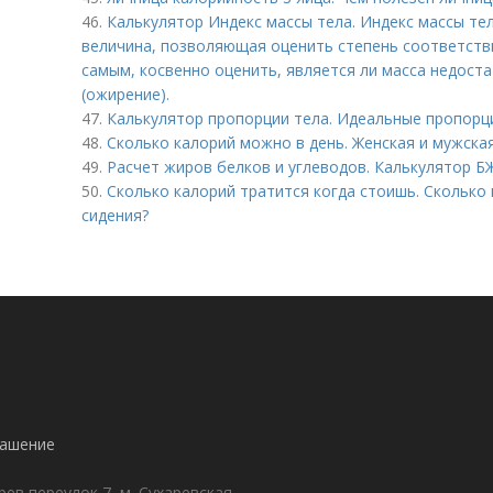
46.
Калькулятор Индекс массы тела. Индекс массы те
величина, позволяющая оценить степень соответстви
самым, косвенно оценить, является ли масса недост
(ожирение).
47.
Калькулятор пропорции тела. Идеальные пропорци
48.
Сколько калорий можно в день. Женская и мужска
49.
Расчет жиров белков и углеводов. Калькулятор Б
50.
Сколько калорий тратится когда стоишь. Сколько
сидения?
лашение
ев переулок 7, м. Сухаревская