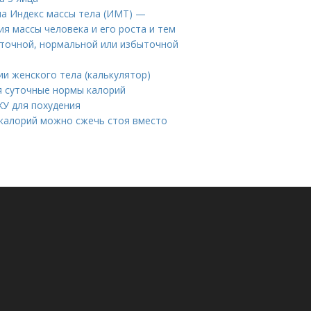
ла Индекс массы тела (ИМТ) —
я массы человека и его роста и тем
аточной, нормальной или избыточной
и женского тела (калькулятор)
я суточные нормы калорий
ЖУ для похудения
 калорий можно сжечь стоя вместо