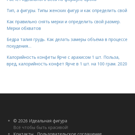
Тип, а фигуры. Типы женских фигур и как определить свой
Как правильно снять мерки и определить свой размер.
Мерки обхватов
Бедра талия грудь. Как делать замеры объёма в процессе
похудения…
Калорийность конфеты Ярче с арахисом 1 шт. Польза,
вред, калорийность конфет Ярче в 1 шт. на 100 грам. 2020
© 2026 Идеальная фигура
Всё чтобы быть красивой!
Контакты
Пользовательское соглашение