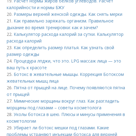
19.
Расчет нормы жиров белков углеводов. Расчет
калорийности и нормы БЖУ
20.
Размеры верхней женской одежды. Как снять мерки
21.
Как правильно заряжать организм. Правильное
дыхание во время тренировки: как и зачем?
22.
Калькулятор расхода калорий за сутки. Калькулятор
расхода калорий
23.
Как определить размер платья. Как узнать свой
размер одежды
24.
Процедура лпджи, что это. LPG массаж лица — это
ваш путь к красоте
25.
Ботокс в жевательные мышцы. Коррекция Ботоксом
жевательных мышц лица
26.
Пятна от прыщей на лице. Почему появляются пятна
от прыщей
27.
Мимические морщины вокруг глаз. Как разгладить
морщины под глазами – советы косметолога
28.
Уколы ботокса в шею. Плюсы и минусы применения в
косметологии
29.
Убирает ли ботокс мешки под глазами. Какие
проблемы устраняют инъекции ботокса для верхней