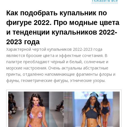
Показать все
Как подобрать купальник по
Идеальные
Неудачный купальник
купальники
фигуре 2022. Про модные цвета
и тенденции купальников 2022-
2023 года
Раздельный
Слитный купальник
купальник
Характерной чертой купальников 2022-2023 года
являются броские цвета и эффектные сочетания. В
палитре преобладают чёрный и белый, солнечные и
морские настроения. Очень актуальны абстрактные
принты, отдалённо напоминающие фрагменты флоры и
фауны, геометрические фигуры, этнические узоры.