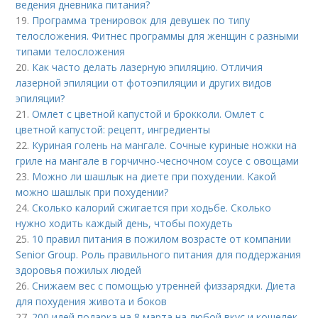
ведения дневника питания?
19.
Программа тренировок для девушек по типу
телосложения. Фитнес программы для женщин с разными
типами телосложения
20.
Как часто делать лазерную эпиляцию. Отличия
лазерной эпиляции от фотоэпиляции и других видов
эпиляции?
21.
Омлет с цветной капустой и брокколи. Омлет с
цветной капустой: рецепт, ингредиенты
22.
Куриная голень на мангале. Сочные куриные ножки на
гриле на мангале в горчично-чесночном соусе с овощами
23.
Можно ли шашлык на диете при похудении. Какой
можно шашлык при похудении?
24.
Сколько калорий сжигается при ходьбе. Сколько
нужно ходить каждый день, чтобы похудеть
25.
10 правил питания в пожилом возрасте от компании
Senior Group. Роль правильного питания для поддержания
здоровья пожилых людей
26.
Снижаем вес с помощью утренней физзарядки. Диета
для похудения живота и боков
27.
200 идей подарка на 8 марта на любой вкус и кошелек.