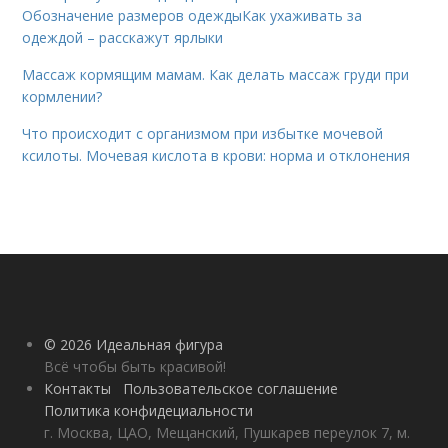
Обозначение размеров одеждыКак ухаживать за
одеждой – расскажут ярлыки
Массаж кормящим мамам. Как делать массаж груди при
кормлении?
Что происходит с организмом при избытке мочевой
ксилоты. Мочевая кислота в крови: норма и отклонения
© 2026 Идеальная фигура
Всё чтобы быть красивой!
Контакты
Пользовательское соглашение
Политика конфидециальности
г. Москва, ЦАО, Мещанский, Пушкарев переулок 7, м.