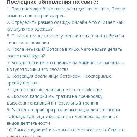
Последние обновления на сайте:
1.
Противомикробные препараты для кишечника. Первая
помощь при острой диарее
2.
Определить размер одежды онлайн. Что считает наш
калькулятор одежды?
3.
О типах телосложения у женщин в картинках. Виды и
типы телосложения
4.
После инъекций бoтoкса в лицо. Чего нельзя делать
после процедуры?
5.
Ботулотоксин и его влияние на мимические морщины.
Ботулотоксин и его свойства
6.
Коррекция овала лица ботоксом. Неоспоримые
преимущества
7.
Цена на ботокс для лица. Ботокс в Москве
8.
Сколько калорий мы тратим на тренировку.
Высокоинтенсивный интервальный тренинг
9.
Расход калорий при различных видах деятельности
таблица. Таблица энергозатрат человека различных
видов деятельности
10.
Самса с курицей и сыром из слоеного теста. Самса с
сыром и курицей