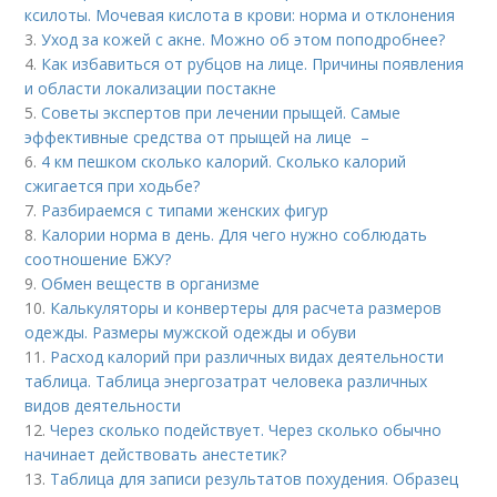
ксилоты. Мочевая кислота в крови: норма и отклонения
3.
Уход за кожей с акне. Можно об этом поподробнее?
4.
Как избавиться от рубцов на лице. Причины появления
и области локализации постакне
5.
Советы экспертов при лечении прыщей. Самые
эффективные средства от прыщей на лице –
6.
4 км пешком сколько калорий. Сколько калорий
сжигается при ходьбе?
7.
Разбираемся с типами женских фигур
8.
Калории норма в день. Для чего нужно соблюдать
соотношение БЖУ?
9.
Обмен веществ в организме
10.
Калькуляторы и конвертеры для расчета размеров
одежды. Размеры мужской одежды и обуви
11.
Расход калорий при различных видах деятельности
таблица. Таблица энергозатрат человека различных
видов деятельности
12.
Через сколько подействует. Через сколько обычно
начинает действовать анестетик?
13.
Таблица для записи результатов похудения. Образец