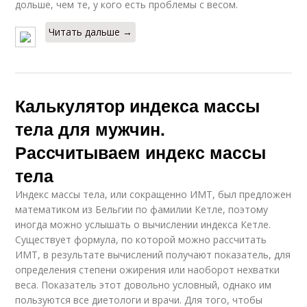
дольше, чем те, у кого есть проблемы с весом.
Читать дальше →
Калькулятор индекса массы
тела для мужчин.
Рассчитываем индекс массы
тела
Индекс массы тела, или сокращенно ИМТ, был предложен
математиком из Бельгии по фамилии Кетле, поэтому
иногда можно услышать о вычислении индекса Кетле.
Существует формула, по которой можно рассчитать
ИМТ, в результате вычислений получают показатель, для
определения степени ожирения или наоборот нехватки
веса. Показатель этот довольно условный, однако им
пользуются все диетологи и врачи. Для того, чтобы