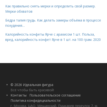
Как правильно снять мерки и определить свой размер.
Мерки обхватов
Бедра талия грудь. Как делать замеры объёма в процессе
похудения…
Калорийность конфеты Ярче с арахисом 1 шт. Польза,
вред, калорийность конфет Ярче в 1 шт. на 100 грам. 2020
© 2026 Идеальная фигура
Всё чтобы быть красивой!
Контакты
Пользовательское соглашение
Политика конфидециальности
г. Москва, ЦАО, Мещанский, Пушкарев переулок 7, м.