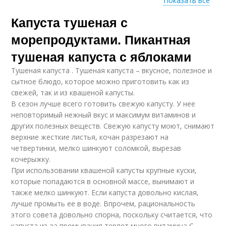
Показать все
Капуста тушеная с
Капуста с картошкой
Курица с капустой
морепродуктами. Пикантная
тушеная капуста с яблоками
Тушеная капуста . Тушеная капуста – вкусное, полезное и
Капуста с морковью
сытное блюдо, которое можно приготовить как из
свежей, так и из квашеной капусты.
В сезон лучше всего готовить свежую капусту. У нее
неповторимый нежный вкус и максимум витаминов и
других полезных веществ. Свежую капусту моют, снимают
верхние жесткие листья, кочан разрезают на
четвертинки, мелко шинкуют соломкой, вырезав
кочерыжку.
При использовании квашеной капусты крупные куски,
которые попадаются в основной массе, вынимают и
также мелко шинкуют. Если капуста довольно кислая,
лучше промыть ее в воде. Впрочем, рациональность
этого совета довольно спорна, поскольку считается, что
капуста из-за промывания теряет много витамина С.