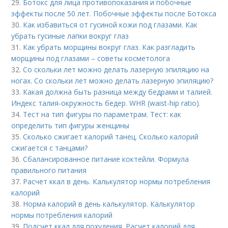
29.
Ботокс для лица противопоказания и побочные
эффекты после 50 лет. Побочные эффекты после Ботокса
30.
Как избавиться от гусиной кожи под глазами. Как
убрать гусиные лапки вокруг глаз
31.
Как убрать морщины вокруг глаз. Как разгладить
морщины под глазами – советы косметолога
32.
Со скольки лет можно делать лазерную эпиляцию на
ногах. Со скольки лет можно делать лазерную эпиляцию?
33.
Какая должна быть разница между бедрами и талией.
Индекс талия-окружность бедер. WHR (waist-hip ratio).
34.
Тест на тип фигуры по параметрам. Тест: как
определить тип фигуры женщины
35.
Сколько сжигает калорий танец. Сколько калорий
сжигается с танцами?
36.
Сбалансированное питание коктейли. Формула
правильного питания
37.
Расчет ккал в день. Калькулятор нормы потребления
калорий
38.
Норма калорий в день калькулятор. Калькулятор
нормы потребления калорий
39.
Подсчет ккал для похудения. Расчет калорий для