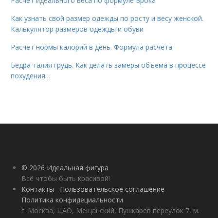
Расчет идеального веса по формуле Брока
Как узнать свой размер одежды по росту и весу женской.
Калькулятор размеров одежды и обуви
Расчет нормы калорий в день. Формула расчета
Бедра талия грудь. Как делать замеры объёма в процессе
похудения…
© 2026 Идеальная фигура
Всё чтобы быть красивой!
Контакты
Пользовательское соглашение
Политика конфидециальности
г. Москва, ЦАО, Мещанский, Пушкарев переулок 7, м.