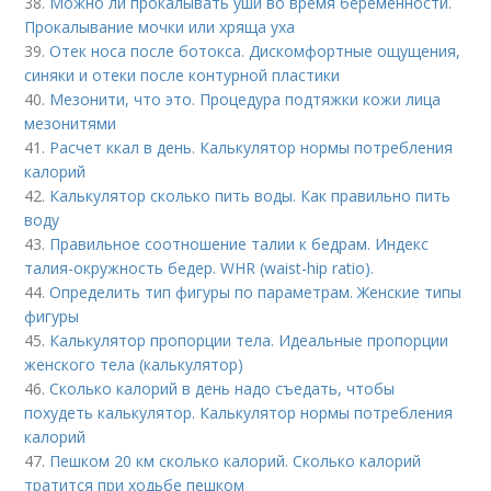
38.
Можно ли прокалывать уши во время беременности.
Прокалывание мочки или хряща уха
39.
Отек носа после ботокса. Дискомфортные ощущения,
синяки и отеки после контурной пластики
40.
Мезонити, что это. Процедура подтяжки кожи лица
мезонитями
41.
Расчет ккал в день. Калькулятор нормы потребления
калорий
42.
Калькулятор сколько пить воды. Как правильно пить
воду
43.
Правильное соотношение талии к бедрам. Индекс
талия-окружность бедер. WHR (waist-hip ratio).
44.
Определить тип фигуры по параметрам. Женские типы
фигуры
45.
Калькулятор пропорции тела. Идеальные пропорции
женского тела (калькулятор)
46.
Сколько калорий в день надо съедать, чтобы
похудеть калькулятор. Калькулятор нормы потребления
калорий
47.
Пешком 20 км сколько калорий. Сколько калорий
тратится при ходьбе пешком