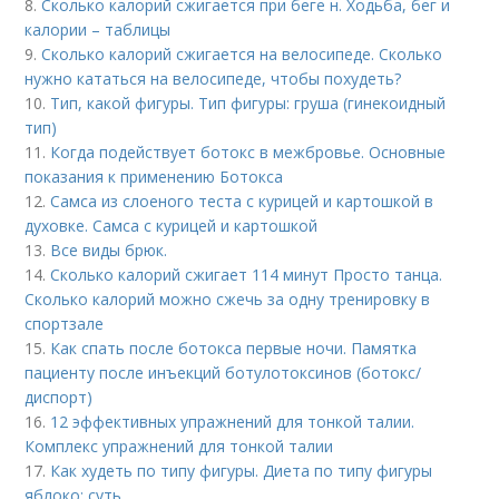
8.
Сколько калорий сжигается при беге н. Ходьба, бег и
калории – таблицы
9.
Сколько калорий сжигается на велосипеде. Сколько
нужно кататься на велосипеде, чтобы похудеть?
10.
Тип, какой фигуры. Тип фигуры: груша (гинекоидный
тип)
11.
Когда подействует ботокс в межбровье. Основные
показания к применению Ботокса
12.
Самса из слоеного теста с курицей и картошкой в
духовке. Самса с курицей и картошкой
13.
Все виды брюк.
14.
Сколько калорий сжигает 114 минут Просто танца.
Сколько калорий можно сжечь за одну тренировку в
спортзале
15.
Как спать после ботокса первые ночи. Памятка
пациенту после инъекций ботулотоксинов (ботокс/
диспорт)
16.
12 эффективных упражнений для тонкой талии.
Комплекс упражнений для тонкой талии
17.
Как худеть по типу фигуры. Диета по типу фигуры
яблоко: суть