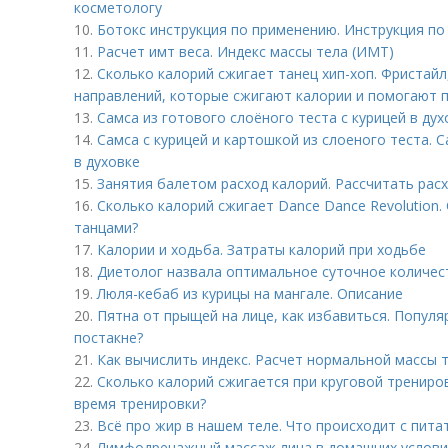
косметологу
10.
Ботокс инструкция по применению. Инструкция п
11.
Расчет имт веса. Индекс массы тела (ИМТ)
12.
Сколько калорий сжигает танец хип-хоп. Фристайл,
направлений, которые сжигают калории и помогают 
13.
Самса из готового слоёного теста с курицей в ду
14.
Самса с курицей и картошкой из слоеного теста. 
в духовке
15.
Занятия балетом расход калорий. Рассчитать рас
16.
Сколько калорий сжигает Dance Dance Revolution.
танцами?
17.
Калории и ходьба. Затраты калорий при ходьбе
18.
Диетолог назвала оптимальное суточное количес
19.
Люля-кебаб из курицы на мангале. Описание
20.
Пятна от прыщей на лице, как избавиться. Попул
постакне?
21.
Как вычислить индекс. Расчет нормальной массы 
22.
Сколько калорий сжигается при круговой трениро
время тренировки?
23.
Всё про жир в нашем теле. Что происходит с пит
24.
Лимфодренажный массаж лица в домашних условия