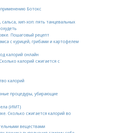
о применению Ботокс
 сальса, хип-хоп: пять танцевальных
похудеть
ховке. Пошаговый рецепт
Самса с курицей, грибами и картофелем
ход калорий онлайн
 Сколько калорий сжигается с
тво калорий
ярные процедуры, убирающие
тела (ИМТ)
вке. Сколько сжигается калорий во
ательными веществами
х техника выполнения самому себе.