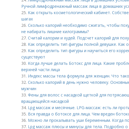
Ручной лимфодренажный массаж лица в домашних ус
25.
Как открыть косметологический кабинет. Собстве
шагах
26.
Сколько калорий необходимо сжигать, чтобы поху
не набирать лишние килограммы?
27.
Считай калории и худей. Подсчет калорий для пох
28.
Как определить тип фигуры полной девушке. Как 
29.
Как определить тип фигуры и научиться его корре
существуют
30.
Когда лучше делать Ботокс для лица. Какие проб
верхней части лица
31.
Индекс массы тела формула для женщин. Что тако
32.
Сколько калорий в день нужно человеку. Основны
мужчин
33.
Фены для волос с насадкой щеткой для потрясаю
вращающейся насадкой
34.
Lpg массаж и месячные. LPG-массаж: есть ли про
35.
Вся правда о ботоксе для лица. Чем вреден боток
36.
Можно ли прокалывать уши беременным. Когда п
37.
Lpg массаж плюсы и минусы для тела. Подробно о