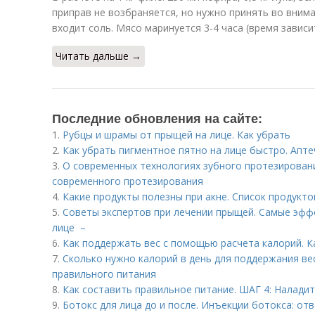
приправ не возбраняется, но нужно принять во вниман
входит соль. Мясо маринуется 3-4 часа (время зависи
Читать дальше →
Последние обновления на сайте:
1.
Рубцы и шрамы от прыщей на лице. Как убрать
2.
Как убрать пигментное пятно на лице быстро. Апт
3.
О современных технологиях зубного протезирован
современного протезирования
4.
Какие продукты полезны при акне. Список продуктов
5.
Советы экспертов при лечении прыщей. Самые эфф
лице –
6.
Как поддержать вес с помощью расчета калорий. К
7.
Сколько нужно калорий в день для поддержания ве
правильного питания
8.
Как составить правильное питание. ШАГ 4: Налади
9.
Ботокс для лица до и после. Инъекции ботокса: от