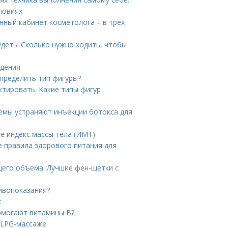
ловиях
нный кабинет косметолога – в трёх
деть. Сколько нужно ходить, чтобы
удения
определить тип фигуры?
ктировать. Какие типы фигур
лемы устраняют инъекции ботокса для
е индекс массы тела (ИМТ)
е правила здорового питания для
щего объема. Лучшие фен-щетки с
тивопоказания?
с
омогают витамины B?
 LPG-массаже