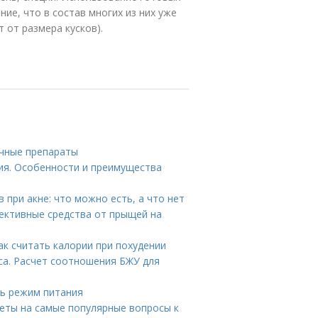
ие, что в состав многих из них уже
т от размера кусков).
ечные препараты
ия. Особенности и преимущества
 при акне: что можно есть, а что нет
ективные средства от прыщей на
ак считать калории при похудении
са. Расчет соотношения БЖУ для
ть режим питания
веты на самые популярные вопросы к