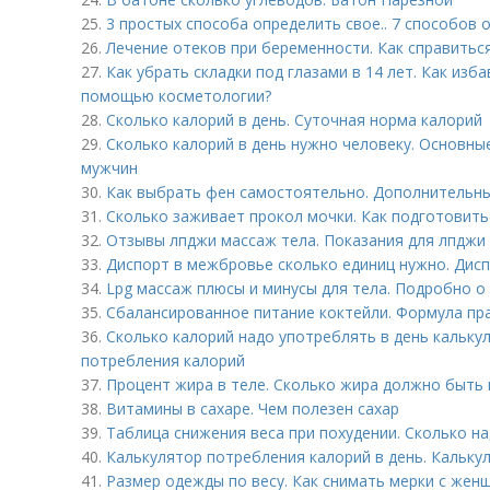
25.
3 простых способа определить свое.. 7 способов 
26.
Лечение отеков при беременности. Как справитьс
27.
Как убрать складки под глазами в 14 лет. Как изб
помощью косметологии?
28.
Сколько калорий в день. Суточная норма калорий
29.
Сколько калорий в день нужно человеку. Основны
мужчин
30.
Как выбрать фен самостоятельно. Дополнительн
31.
Сколько заживает прокол мочки. Как подготовить
32.
Отзывы лпджи массаж тела. Показания для лпджи
33.
Диспорт в межбровье сколько единиц нужно. Дисп
34.
Lpg массаж плюсы и минусы для тела. Подробно о
35.
Сбалансированное питание коктейли. Формула пр
36.
Сколько калорий надо употреблять в день кальку
потребления калорий
37.
Процент жира в теле. Сколько жира должно быть
38.
Витамины в сахаре. Чем полезен сахар
39.
Таблица снижения веса при похудении. Сколько на
40.
Калькулятор потребления калорий в день. Кальк
41.
Размер одежды по весу. Как снимать мерки с жен