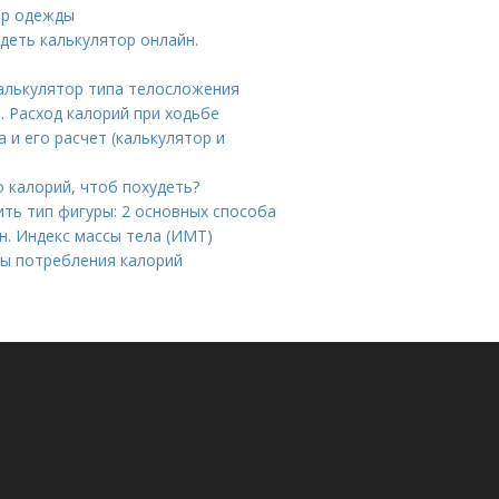
ер одежды
деть калькулятор онлайн.
Калькулятор типа телосложения
. Расход калорий при ходьбе
 и его расчет (калькулятор и
 калорий, чтоб похудеть?
ить тип фигуры: 2 основных способа
н. Индекс массы тела (ИМТ)
мы потребления калорий