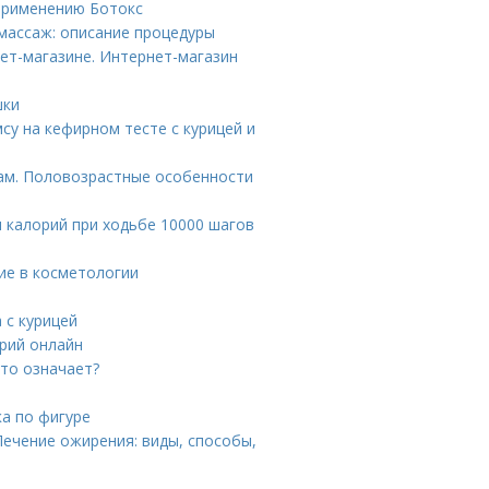
 применению Ботокс
массаж: описание процедуры
ет-магазине. Интернет-магазин
шки
су на кефирном тесте с курицей и
пам. Половозрастные особенности
 калорий при ходьбе 10000 шагов
ние в косметологии
 с курицей
орий онлайн
это означает?
а по фигуре
ечение ожирения: виды, способы,