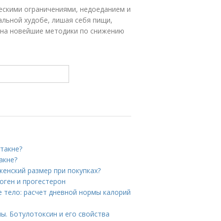
ескими ограничениями, недоеданием и
льной худобе, лишая себя пищи,
 на новейшие методики по снижению
стакне?
акне?
женский размер при покупках?
оген и прогестерон
е тело: расчет дневной нормы калорий
ы. Ботулотоксин и его свойства