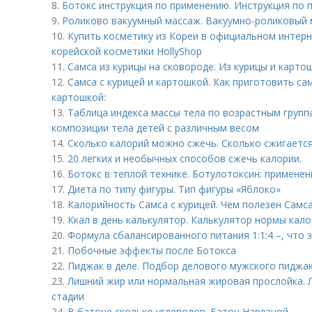
8.
Ботокс инструкция по применению. Инструкция по
9.
Роликово вакуумный массаж. Вакуумно-роликовый 
10.
Купить косметику из Кореи в официальном интерн
корейской косметики HollyShop
11.
Самса из курицы на сковороде. Из курицы и карто
12.
Самса с курицей и картошкой. Как приготовить сам
картошкой:
13.
Таблица индекса массы тела по возрастным груп
композиции тела детей с различным весом
14.
Сколько калорий можно сжечь. Сколько сжигается
15.
20 легких и необычных способов сжечь калории.
16.
Ботокс в теплой технике. Ботулотоксин: примене
17.
Диета по типу фигуры. Тип фигуры «Яблоко»
18.
Калорийность Самса с курицей. Чем полезен Самса
19.
Ккал в день калькулятор. Калькулятор нормы кал
20.
Формула сбалансированного питания 1:1:4 –, что 
21.
Побочные эффекты после Ботокса
22.
Пиджак в деле. Подбор делового мужского пиджак
23.
Лишний жир или нормальная жировая прослойка. Л
стадии
24.
В батоне сколько углеводов. Батон Нарезной