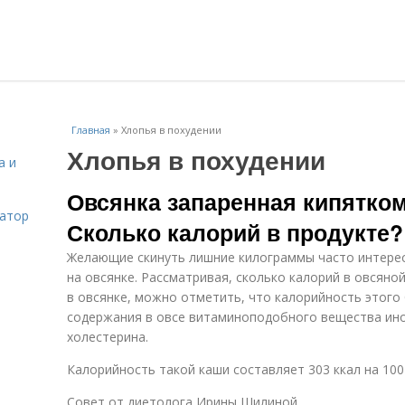
Главная
»
Хлопья в похудении
Хлопья в похудении
а и
Овсянка запаренная кипятком
затор
Сколько калорий в продукте?
Желающие скинуть лишние килограммы часто интерес
на овсянке. Рассматривая, сколько калорий в овсяно
в овсянке, можно отметить, что калорийность этого 
содержания в овсе витаминоподобного вещества ино
холестерина.
Калорийность такой каши составляет 303 ккал на 100
Совет от диетолога Ирины Шилиной