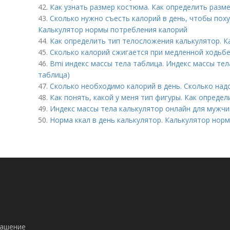
42.
Как узнать размер костюма. Как определить разм
43.
Сколько нужно съесть калорий в день, чтобы поху
Калькулятор нормы потребления калорий
44.
Как определить тип телосложения калькулятор. 
45.
Сколько калорий сжигается при медленной ходьбе
46.
Bmi индекс массы тела таблица. Индекс массы тела
таблица)
47.
Сколько необходимо калорий в день. Сколько надо
48.
Как понять, какой у меня тип фигуры. Как определ
49.
Индекс массы тела калькулятор онлайн для мужчи
50.
Норма ккал в день калькулятор. Калькулятор нор
лашение