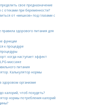
определить свое предназначение
я с отеками при беременности?
авиться от «мешков» под глазами с
е правила здорового питания для
ые функции
ся к процедуре
 процедуры
орт: когда наступает эффект
 LPG-массаже
авильного питания
лятор. Калькулятор нормы
 в здоровом организме
до калорий, чтоб похудеть?
улятор нормы потребления калорий
щины?