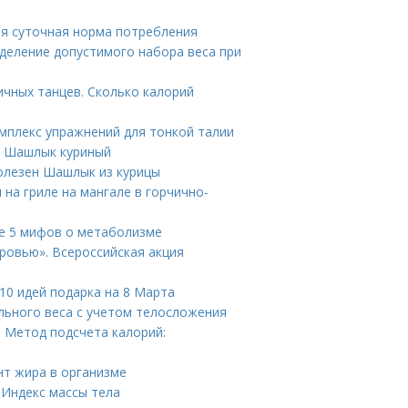
я суточная норма потребления
деление допустимого набора веса при
ичных танцев. Сколько калорий
мплекс упражнений для тонкой талии
н Шашлык куриный
олезен Шашлык из курицы
 на гриле на мангале в горчично-
е 5 мифов о метаболизме
оровью». Всероссийская акция
10 идей подарка на 8 Марта
льного веса с учетом телосложения
. Метод подсчета калорий:
нт жира в организме
 Индекс массы тела