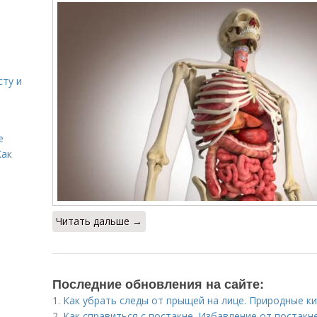
сту и
е
Как
Читать дальше →
Последние обновления на сайте:
1.
Как убрать следы от прыщей на лице. Природные к
2.
Как справиться с постакне. Избавление от постакн