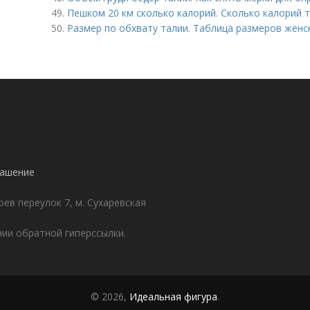
49.
Пешком 20 км сколько калорий. Сколько калорий 
50.
Размер по обхвату талии. Таблица размеров жен
лашение
ев переулок 7, м. Сухаревская
ии обратной гиперссылки.
© 2026,
Идеальная фигура
.