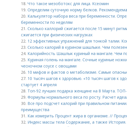
18.
Что такое мезоботокс для лица. Ксеомин
19.
Определим суточную норму белков. Рекомендуема
20.
Калькулятор набора веса при беременности. Опре
беременности по неделям
21.
Сколько каллорий сжигается после 15 минут ритм
сжигается при физических нагрузках
22.
12 эффективных упражнений для тонкой талии. Ко
23.
Сколько калорий в курином шашлыке. Чем полезе
24.
Калорийность Шашлык куриный на мангале. Чем п
25.
Куриная голень на мангале. Сочные куриные ножки
чесночном соусе с овощами
26.
10 мифов и фактов о метаболизме. Самые опасны
27.
10 тысяч шагов к здоровью. «10 тысяч шагов к зд
стартует 4 апреля
28.
Топ-92 лучших подарка женщине на 8 Марта. ТОП-
29.
Формулы нормального веса по росту. Расчет идеа
30.
Все про подсчет калорий при правильном питании
преимущества
31.
Как измерить Процент жира в организме. // Проце
32.
Индекс массы тела Содержание, а также История.