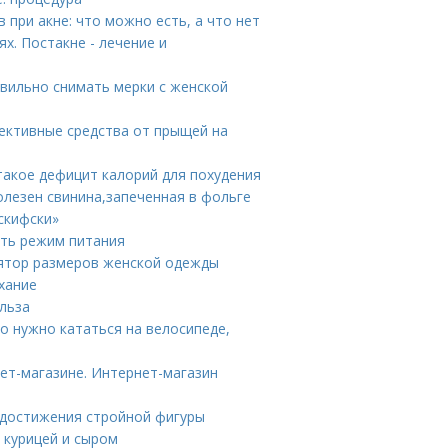
 при акне: что можно есть, а что нет
х. Постакне - лечение и
вильно снимать мерки с женской
ективные средства от прыщей на
 такое дефицит калорий для похудения
олезен свинина,запеченная в фольге
скифски»
ить режим питания
лятор размеров женской одежды
хание
льза
о нужно кататься на велосипеде,
ет-магазине. Интернет-магазин
 достижения стройной фигуры
с курицей и сыром