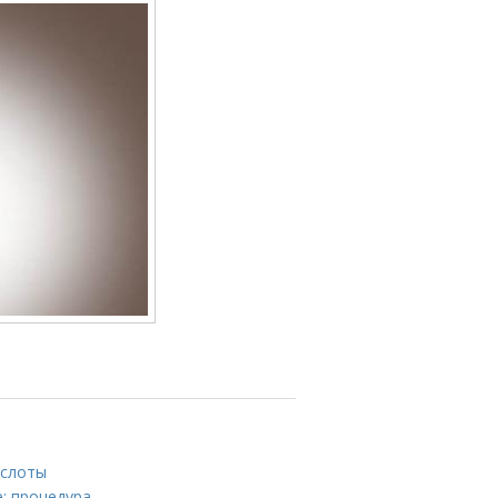
ислоты
е: процедура