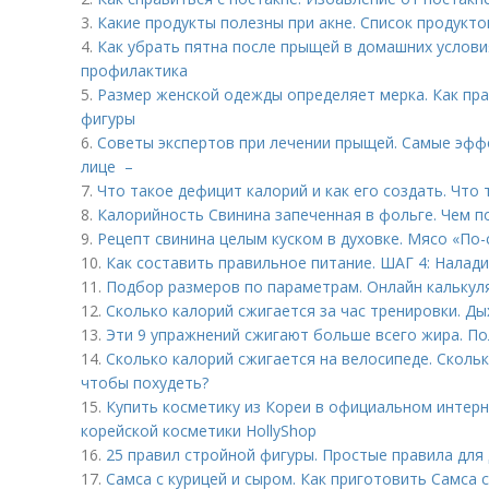
3.
Какие продукты полезны при акне. Список продуктов
4.
Как убрать пятна после прыщей в домашних условия
профилактика
5.
Размер женской одежды определяет мерка. Как пра
фигуры
6.
Советы экспертов при лечении прыщей. Самые эфф
лице –
7.
Что такое дефицит калорий и как его создать. Что
8.
Калорийность Свинина запеченная в фольге. Чем п
9.
Рецепт свинина целым куском в духовке. Мясо «По-
10.
Как составить правильное питание. ШАГ 4: Налад
11.
Подбор размеров по параметрам. Онлайн кальку
12.
Сколько калорий сжигается за час тренировки. Ды
13.
Эти 9 упражнений сжигают больше всего жира. По
14.
Сколько калорий сжигается на велосипеде. Скольк
чтобы похудеть?
15.
Купить косметику из Кореи в официальном интерн
корейской косметики HollyShop
16.
25 правил стройной фигуры. Простые правила для
17.
Самса с курицей и сыром. Как приготовить Самса 