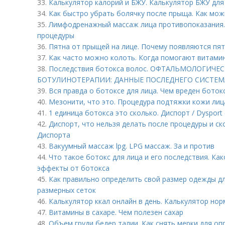
33.
Калькулятор калорий и БЖУ. Калькулятор БЖУ для
34.
Как быстро убрать болячку после прыща. Как мож
35.
Лимфодренажный массаж лица противопоказания.
процедуры
36.
Пятна от прыщей на лице. Почему появляются пя
37.
Как часто можно колоть. Когда помогают витами
38.
Последствия ботокса волос. ОФТАЛЬМОЛОГИЧ
БОТУЛИНОТЕРАПИИ: ДАННЫЕ ПОСЛЕДНЕГО СИСТЕМ
39.
Вся правда о ботоксе для лица. Чем вреден боток
40.
Мезонити, что это. Процедура подтяжки кожи ли
41.
1 единица ботокса это сколько. Диспорт / Dysport 
42.
Диспорт, что нельзя делать после процедуры и ск
Диспорта
43.
Вакуумный массаж lpg. LPG массаж. За и против
44.
Что такое ботокс для лица и его последствия. Ка
эффекты от ботокса
45.
Как правильно определить свой размер одежды д
размерных сеток
46.
Калькулятор ккал онлайн в день. Калькулятор но
47.
Витамины в сахаре. Чем полезен сахар
48.
Объем груди бедер талии. Как снять мерки для о