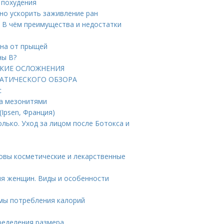
 похудения
но ускорить заживление ран
 В чём преимущества и недостатки
тна от прыщей
ны B?
ЕСКИЕ ОСЛОЖНЕНИЯ
АТИЧЕСКОГО ОБЗОРА
с
ца мезонитями
(Ipsen, Франция)
олько. Уход за лицом после Ботокса и
ковы косметические и лекарственные
ля женщин. Виды и особенности
рмы потребления калорий
пределения размера