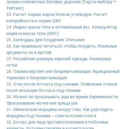
лучших компактных беговых дорожек [Гид по выбору +
Рейтинг]
23.
Расчет нормы жиров белков углеводов. Расчет
калорийности и нормы БЖУ
24.
Индекс массы тела и оптимальный вес. Калькулятор
индекса массы тела (ИМТ)
25.
Календарь для похудения. Описание
26.
Как правильно питаться, чтобы похудеть. Реальные
аргументы за и против
27.
Российские размеры верхней одежды. Размерные
сетки
28.
Плазмолифтинг или биоревитализация. Фракционный
термолиз и биоревитализация
29.
Отек после ботокса под глазами. Появление отеков
после инъекции ботокса под глазами
30.
Можно ли прокалывать уши во время беременности.
Прокалывание мочки или хряща уха
31.
Мимические морщины вокруг глаз. Как разгладить
морщины под глазами – советы косметолога
32.
Ботокс для лица противопоказания и побочные
эффекты. Ботулинотерапия в косметологии