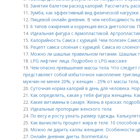
10.
Занятия балетом расход калорий. Рассчитать рас
11.
Зумба, как эффективный вид физической нагрузки.
12.
Пищевой онлайн дневник. В чем необходимость в
13.
6 типов ожирения и коррекция веса диетологом. 
14.
Идеальная фигура с Армопластикой. Артропластика
15.
Калорийность Самса с курицей. Чем полезен Самса
16.
Рецепт самса слоёная с курицей. Самса из слоеног
17.
Можно ли шашлык правильном питании. Шашлык п
18.
LPG лифтинг лица. Подробно о LPG-массаже
19.
Чем опасно превышение массы тела. Что следует
представляет собой избыточное накопление триглице
мужчин не менее 20%, у женщин - 25% от массы тела, 
20.
Суточная норма калорий в день для человека. Нор
21.
Как определить, какая у тебя фигура женщины. Ка
22.
Какие витамины в сахаре. Жизнь в красках: подро
23.
Идеальные пропорции женского тела
24.
По весу и росту узнать размер одежды. Калькуля
25.
Как вычислить процент жира в теле. 10 способов 
26.
Можно ли дарить каллы женщине. Особенности цв
27.
Онлайн дневник диеты. Bormental.ru