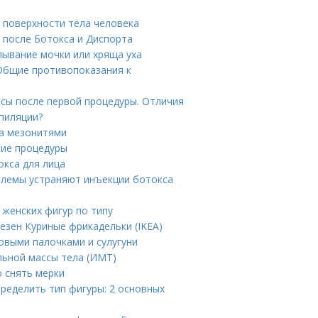
 поверхности тела человека
 после Ботокса и Диспорта
лывание мочки или хряща уха
 Общие противопоказания к
сы после первой процедуры. Отличия
эпиляции?
ца мезонитями
кие процедуры
окса для лица
блемы устраняют инъекции ботокса
женских фигур по типу
езен Куриные фрикадельки (IKEA)
бовыми палочками и сулугуни
льной массы тела (ИМТ)
о снять мерки
пределить тип фигуры: 2 основных