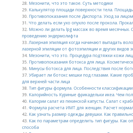
28.
Мезонити, что это такое. Суть методики
29.
Калькулятор площади поверхности тела. Площадь
30.
Противопоказания после Диспорта. Уход за лицом
31.
Что делать если ухо опухло после прокола. Прока
32.
Можно ли делать lpg массаж во время месячных.
проведению эндермолифта
33.
Лазерная эпиляция когда начинают выпадать воло
лазерной эпиляции от фотоэпиляции и других видов 
34.
Мезонити, что это. Процедура подтяжки кожи ли
35.
Противопоказания ботокса для лица. Косметичес
36.
Минусы ботокса для лица. Последствия после бот
37.
Убирает ли ботокс мешки под глазами. Какие про
для верхней части лица
38.
Тип фигуры формула. Особенности классификации 
39.
Калорийность Куриные фрикадельки икеа. Чем пол
40.
Калории салат из пекинской капусты. Салат с кра
41.
Формула расчета ИМТ для женщин. Расчет норма
42.
Как узнать размер одежды девушки. Как правильн
43.
Как по параметрам определить тип фигуры. Как о
способа