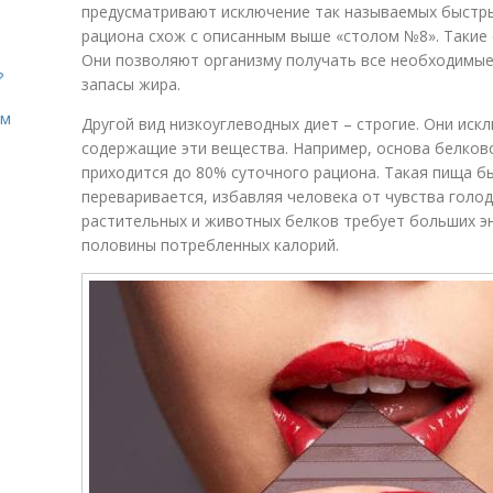
предусматривают исключение так называемых быстры
рациона схож с описанным выше «столом №8». Такие 
Они позволяют организму получать все необходимы
?
запасы жира.
ом
Другой вид низкоуглеводных диет – строгие. Они иск
содержащие эти вещества. Например, основа белково
приходится до 80% суточного рациона. Такая пища б
переваривается, избавляя человека от чувства голод
растительных и животных белков требует больших эн
половины потребленных калорий.