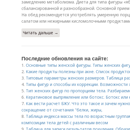
замедлению метаболизма. Диета для типа фигуры «я
сбалансированной и разнообразной. Основной прием 
На обед рекомендуется употреблять умеренную порци
салатом или нежирными кисломолочными продуктами
Читать дальше →
Последние обновления на сайте:
1.
Основные типы женской фигуры. Типы женских фигу
2.
Какие продукты полезны при акне. Список продуктов
3.
Типовые параметры женских размеров. Таблица ра
4.
Типы фигур и способы их коррекции. Возможности
5.
Тип женских фигур по пропорциям тела. Разбираем
6.
Кератиновое выпрямление или ботокс. Ботокс или 
7.
Как вести расчет БЖУ. Что это такое и зачем нужн
сокращение от сочетания "белки, жиры,
8.
Таблица индекса массы тела по возрастным групп
композиции тела детей с различным весом
9.
Таблица для записи результатов похудения. Образ