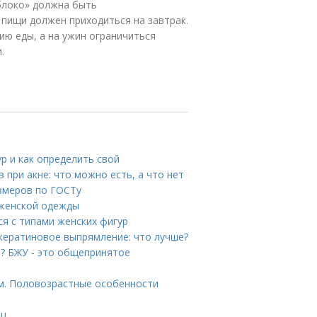
блоко» должна быть
пищи должен приходиться на завтрак.
ю еды, а на ужин ограничиться
.
р и как определить свой
 при акне: что можно есть, а что нет
змеров по ГОСТу
 женской одежды
ся с типами женских фигур
кератиновое выпрямление: что лучше?
о? БЖУ - это общепринятое
ам. Половозрастные особенности
ец