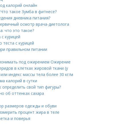
ход калорий онлайн
 Что такое Зумба в фитнесе?
едения дневника питания?
Первичный осмотр врача-диетолога
: что это такое?
 с курицей
о теста с курицей
ри правильном питании
 понимать под ожирением Ожирение
ридов в клетках жировой ткани (у
или индекс массы тела более 30 кг/м
ма калорий в сутки
к определить свой тип фигуры?
бно об оттенках сахара
тор размеров одежды и обуви
измерить процент жира в теле
етка и поверья