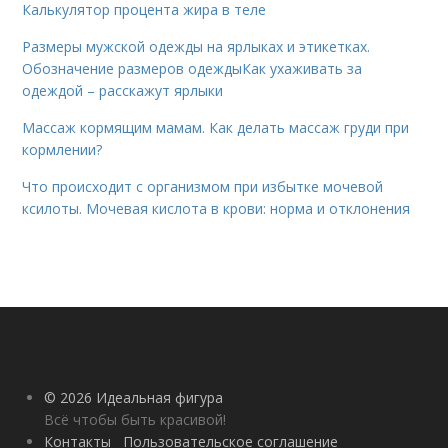
Калькулятор процента жира в теле
Размеры мужской одежды на ярлыках и этикетках.
Обозначение размеров одеждыКак ухаживать за
одеждой – расскажут ярлыки
Массаж кормящим мамам. Как делать массаж груди при
кормлении?
Что происходит с организмом при избытке мочевой
ксилоты. Мочевая кислота в крови: норма и отклонения
© 2026 Идеальная фигура
Всё чтобы быть красивой!
Контакты
Пользовательское соглашение