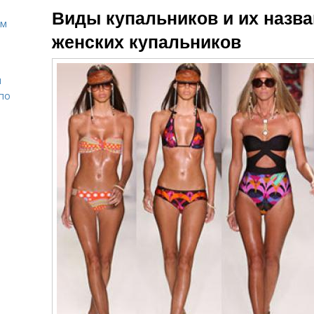
Виды купальников и их назва
ом
женских купальников
н
 по