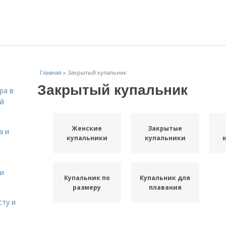
Главная
»
Закрытый купальник
Закрытый купальник
ра в
ой
Женские
Закрытые
а и
купальники
купальники
 и
Купальник по
Купальник для
размеру
плавания
сту и