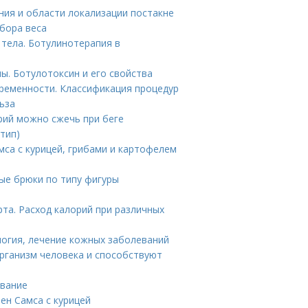
ния и области локализации постакне
бора веса
 тела. Ботулинотерапия в
ы. Ботулотоксин и его свойства
ременности. Классификация процедур
ьза
орий можно сжечь при беге
 тип)
амса с курицей, грибами и картофелем
ые брюки по типу фигуры
рта. Расход калорий при различных
логия, лечение кожных заболеваний
организм человека и способствуют
авание
ен Самса с курицей