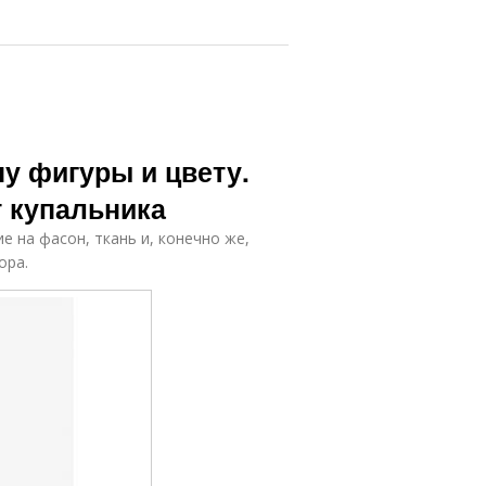
пу фигуры и цвету.
т купальника
е на фасон, ткань и, конечно же,
ора.