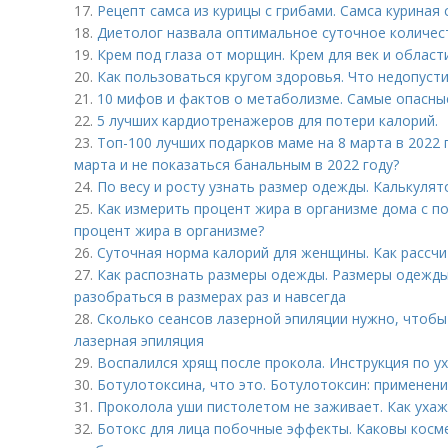
17.
Рецепт самса из курицы с грибами. Самса куриная
18.
Диетолог назвала оптимальное суточное количес
19.
Крем под глаза от морщин. Крем для век и области
20.
Как пользоваться кругом здоровья. Что недопуст
21.
10 мифов и фактов о метаболизме. Самые опасны
22.
5 лучших кардиотренажеров для потери калорий.
23.
Топ-100 лучших подарков маме на 8 марта в 2022 
марта и не показаться банальным в 2022 году?
24.
По весу и росту узнать размер одежды. Калькуля
25.
Как измерить процент жира в организме дома с 
процент жира в организме?
26.
Суточная норма калорий для женщины. Как рассчи
27.
Как распознать размеры одежды. Размеры одежды –,
разобраться в размерах раз и навсегда
28.
Сколько сеансов лазерной эпиляции нужно, чтобы
лазерная эпиляция
29.
Воспалился хрящ после прокола. Инструкция по ух
30.
Ботулотоксина, что это. Ботулотоксин: применен
31.
Проколола уши пистолетом не заживает. Как уха
32.
Ботокс для лица побочные эффекты. Каковы косм