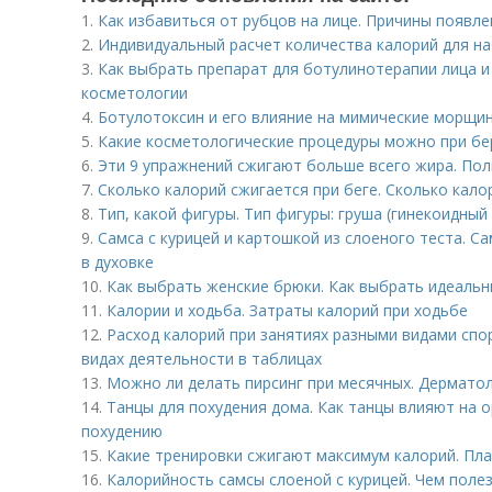
1.
Как избавиться от рубцов на лице. Причины появле
2.
Индивидуальный расчет количества калорий для на
3.
Как выбрать препарат для ботулинотерапии лица и
косметологии
4.
Ботулотоксин и его влияние на мимические морщин
5.
Какие косметологические процедуры можно при бе
6.
Эти 9 упражнений сжигают больше всего жира. Пол
7.
Сколько калорий сжигается при беге. Сколько кал
8.
Тип, какой фигуры. Тип фигуры: груша (гинекоидный
9.
Самса с курицей и картошкой из слоеного теста. С
в духовке
10.
Как выбрать женские брюки. Как выбрать идеальн
11.
Калории и ходьба. Затраты калорий при ходьбе
12.
Расход калорий при занятиях разными видами спо
видах деятельности в таблицах
13.
Можно ли делать пирсинг при месячных. Дермато
14.
Танцы для похудения дома. Как танцы влияют на 
похудению
15.
Какие тренировки сжигают максимум калорий. Пл
16.
Калорийность самсы слоеной с курицей. Чем полез