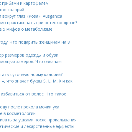
 с грибами и картофелем
тво калорий
 вокруг глаз «Роза», Ausganica
имо практиковать при остеохондрозе?
е 5 мифов о метаболизме
году. Что подарить женщинам на 8
тор размеров одежды и обуви
помощью замеров. Что означает
тать суточную норму калорий?
 что значат буквы S, L, M, X и как
 избавиться от волос. Что такое
оду после прокола мочки уха
ие в косметологии
живать за ушками после прокалывания
етические и лекарственные эффекты