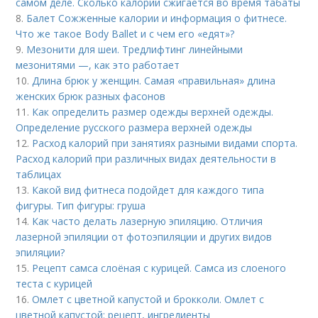
самом деле. Сколько калорий сжигается во время табаты
8.
Балет Сожженные калории и информация о фитнесе.
Что же такое Body Ballet и с чем его «едят»?
9.
Мезонити для шеи. Тредлифтинг линейными
мезонитями —, как это работает
10.
Длина брюк у женщин. Самая «правильная» длина
женских брюк разных фасонов
11.
Как определить размер одежды верхней одежды.
Определение русского размера верхней одежды
12.
Расход калорий при занятиях разными видами спорта.
Расход калорий при различных видах деятельности в
таблицах
13.
Какой вид фитнеса подойдет для каждого типа
фигуры. Тип фигуры: груша
14.
Как часто делать лазерную эпиляцию. Отличия
лазерной эпиляции от фотоэпиляции и других видов
эпиляции?
15.
Рецепт самса слоёная с курицей. Самса из слоеного
теста с курицей
16.
Омлет с цветной капустой и брокколи. Омлет с
цветной капустой: рецепт, ингредиенты