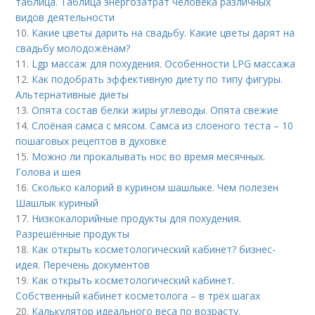
таблица. Таблица энергозатрат человека различных
видов деятельности
10.
Какие цветы дарить на свадьбу. Какие цветы дарят на
свадьбу молодожёнам?
11.
Lgp массаж для похудения. Особенности LPG массажа
12.
Как подобрать эффективную диету по типу фигуры.
Альтернативные диеты
13.
Опята состав белки жиры углеводы. Опята свежие
14.
Слоёная самса с мясом. Самса из слоеного теста – 10
пошаговых рецептов в духовке
15.
Можно ли прокалывать нос во время месячных.
Голова и шея
16.
Сколько калорий в курином шашлыке. Чем полезен
Шашлык куриный
17.
Низкокалорийные продукты для похудения.
Разрешённые продукты
18.
Как открыть косметологический кабинет? бизнес-
идея. Перечень документов
19.
Как открыть косметологический кабинет.
Собственный кабинет косметолога – в трёх шагах
20.
Калькулятор идеального веса по возрасту.