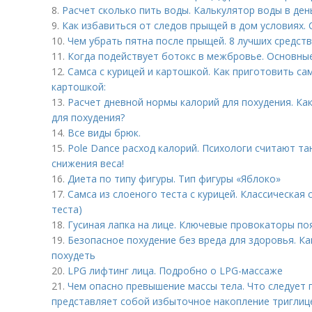
8.
Расчет сколько пить воды. Калькулятор воды в ден
9.
Как избавиться от следов прыщей в дом условиях.
10.
Чем убрать пятна после прыщей. 8 лучших средств
11.
Когда подействует ботокс в межбровье. Основны
12.
Самса с курицей и картошкой. Как приготовить сам
картошкой:
13.
Расчет дневной нормы калорий для похудения. Ка
для похудения?
14.
Все виды брюк.
15.
Pole Dance расход калорий. Психологи считают т
снижения веса!
16.
Диета по типу фигуры. Тип фигуры «Яблоко»
17.
Самса из слоеного теста с курицей. Классическая
теста)
18.
Гусиная лапка на лице. Ключевые провокаторы по
19.
Безопасное похудение без вреда для здоровья. Ка
похудеть
20.
LPG лифтинг лица. Подробно о LPG-массаже
21.
Чем опасно превышение массы тела. Что следует
представляет собой избыточное накопление триглице