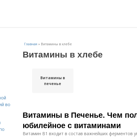
Главная
»
Витамины в хлебе
Витамины в хлебе
Витамины в
печенье
вой
ий во
Витамины в Печенье. Чем по
н
юбилейное с витаминами
 по
Витамин В1 входит в состав важнейших ферментов у