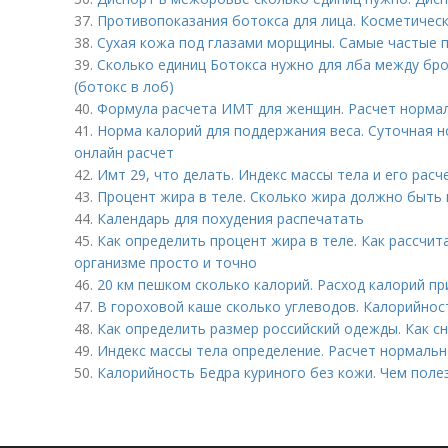
37.
Противопоказания ботокса для лица. Косметичес
38.
Сухая кожа под глазами морщины. Самые частые 
39.
Сколько единиц Ботокса нужно для лба между бр
(ботокс в лоб)
40.
Формула расчета ИМТ для женщин. Расчет норма
41.
Норма калорий для поддержания веса. Суточная 
онлайн расчет
42.
Имт 29, что делать. Индекс массы тела и его расч
43.
Процент жира в теле. Сколько жира должно быть
44.
Календарь для похудения распечатать
45.
Как определить процент жира в теле. Как рассчи
организме просто и точно
46.
20 км пешком сколько калорий. Расход калорий пр
47.
В гороховой каше сколько углеводов. Калорийнос
48.
Как определить размер российский одежды. Как с
49.
Индекс массы тела определение. Расчет нормальн
50.
Калорийность Бедра куриного без кожи. Чем поле