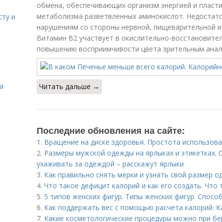
обмена, обеспечивающих организм энергией и пласт
метаболизма разветвленных аминокислот. Недостато
сту и
нарушениям со стороны нервной, пищеварительной и 
Витамин В2 участвует в окислительно-восстановител
повышению восприимчивости цвета зрительным анал
а
Читать дальше →
Последние обновления на сайте:
1.
Вращение на диске здоровья. Простота использова
2.
Размеры мужской одежды на ярлыках и этикетках.
ухаживать за одеждой – расскажут ярлыки
3.
Как правильно снять мерки и узнать свой размер 
4.
Что такое дефицит калорий и как его создать. Что
5.
5 типов женских фигур. Типы женских фигур. Спосо
6.
Как поддержать вес с помощью расчета калорий. К
7.
Какие косметологические процедуры можно при бе