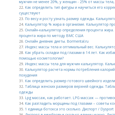
мужчин не менее 20%, у женщин - 25% от массы тела, 
22.
Как определить тип фигуры и научиться его корре
существуют
23.
По весу и росту узнать размер одежды. Калькуля
24.
Калькулятор % жира в организме. Калькулятор пр
25.
Онлайн-калькулятор определения процента жира.
процента жира по методу ВМС США
26.
Онлайн дневник диеты. Bormental.ru
27.
Индекс массы тела и оптимальный вес. Калькулят
28.
Как убрать складки под глазами в 14 лет. Как изб
помощью косметологии?
29.
Индекс массы тела для мужчин калькулятор. Кал
30.
Калькулятор расчета нормы потребления калорий 
похудения
31.
Как определить размер готового швейного издели
32.
Таблица женских размеров верхней одежды. Табл
одежды
33.
Lpg массаж, как работает. LPG массаж — противо
34.
Как разгладить морщины под глазами – советы к
35.
1 единица ботокса это сколько. Диспорт / Dysport 
36.
Диспорт в межбровье сколько единиц нужно. Дисп