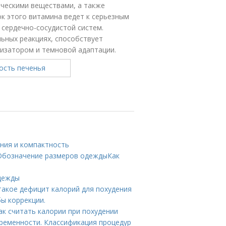
ическими веществами, а также
к этого витамина ведет к серьезным
сердечно-сосудистой систем.
ьных реакциях, способствует
изатором и темновой адаптации.
ния и компактность
 Обозначение размеров одеждыКак
одежды
 такое дефицит калорий для похудения
бы коррекции.
ак считать калории при похудении
ременности. Классификация процедур