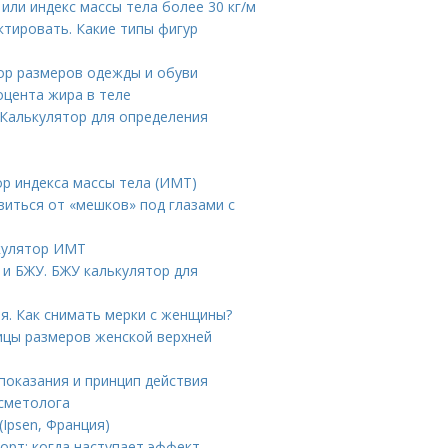
или индекс массы тела более 30 кг/м
ктировать. Какие типы фигур
тор размеров одежды и обуви
оцента жира в теле
 Калькулятор для определения
ор индекса массы тела (ИМТ)
авиться от «мешков» под глазами с
ькулятор ИМТ
и БЖУ. БЖУ калькулятор для
я. Как снимать мерки с женщины?
ицы размеров женской верхней
показания и принцип действия
осметолога
(Ipsen, Франция)
орт: когда наступает эффект