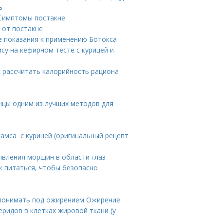
ь
 Симптомы постакне
 от постакне
е показания к применению Ботокса
су на кефирном тесте с курицей и
к рассчитать калорийность рациона
анцы одним из лучших методов для
 самса с курицей (оригинальный рецепт
явления морщин в области глаз
к питаться, чтобы безопасно
 понимать под ожирением Ожирение
ридов в клетках жировой ткани (у