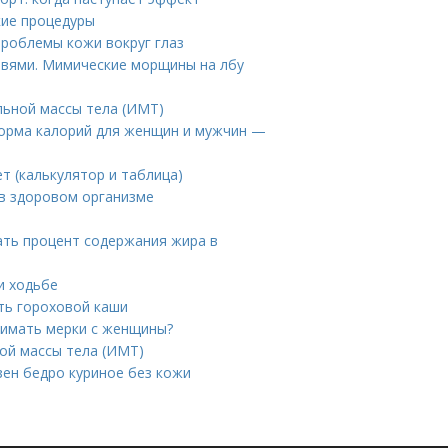
кие процедуры
проблемы кожи вокруг глаз
овями. Мимические морщины на лбу
льной массы тела (ИМТ)
норма калорий для женщин и мужчин —
ет (калькулятор и таблица)
 в здоровом организме
тать процент содержания жира в
и ходьбе
ть гороховой каши
нимать мерки с женщины?
ой массы тела (ИМТ)
зен бедро куриное без кожи