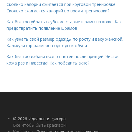
Сколько калорий сжигается при круговой тренировке.
Сколько сжигается калорий во время тренировки?
Как быстро убрать глубокие старые шрамы на коже. Как
предотвратить появление шрамов
Как узнать свой размер одежды по росту и весу женской.
Калькулятор размеров одежды и обуви
Как быстро избавиться от пятен после прыщей. Чистая
кожа раз и навсегда! Как победить акне?
© 2026 Идеальная фигура
Всё чтобы быть красивой!
Контакты
Пользовательское соглашение