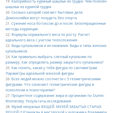
19.
Калорийность куриный шашлык из грудки. Чем полезен
шашлык из куриной грудки
20.
Сколько калорий сжигают бытовые дела.
Домохозяйки могут похудеть без спорта
21.
Сужение носа ботоксом до и после. Безоперационные
методы коррекции
22.
Формулы нормального веса по росту. Расчет
идеального веса с учетом телосложения
23.
Виды купальников и их названия. Виды и типы женских
купальников
24.
Как правильно выбрать слитный купальник по
размеру. Как определить размер закрытого купальника?
25.
Как понять, какая у тебя фигура по сантиметрам.
Параметры идеальной женской фигуры
26.
Всех людей можно соотнести с 5 геометрическими
фигурами. Что означают геометрические фигуры в
психологии и психотерапии?
27.
Процентное содержание жира в организме по Dumin-
Womersley. Результаты исследования
28.
Музей ненужных ВЕЩЕЙ. МУЗЕЙ ЗАБЫТЫХ СТАРЫХ
ВЕЩЕЙ (1)Однажды в мастерской у художника Владимира