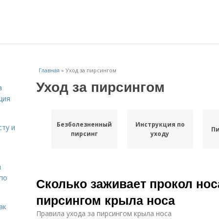
Главная
»
Уход за пирсингом
Уход за пирсингом
а
ция
Безболезненный
Инструкция по
сту и
Пи
пирсинг
уходу
н
 по
Сколько заживает прокол нос
пирсингом крыла носа
ак
Правила ухода за пирсингом крыла носа