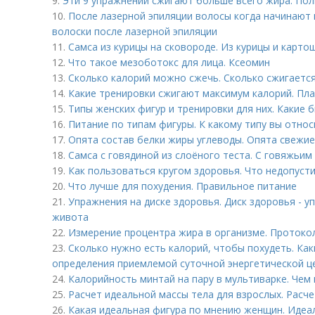
9.
Эти 9 упражнений сжигают больше всего жира. Пол
10.
После лазерной эпиляции волосы когда начинают 
волоски после лазерной эпиляции
11.
Самса из курицы на сковороде. Из курицы и карто
12.
Что такое мезоботокс для лица. Ксеомин
13.
Сколько калорий можно сжечь. Сколько сжигается
14.
Какие тренировки сжигают максимум калорий. Пл
15.
Типы женских фигур и тренировки для них. Какие
16.
Питание по типам фигуры. К какому типу вы относ
17.
Опята состав белки жиры углеводы. Опята свежие
18.
Самса с говядиной из слоёного теста. С говяжьи
19.
Как пользоваться кругом здоровья. Что недопуст
20.
Что лучше для похудения. Правильное питание
21.
Упражнения на диске здоровья. Диск здоровья - у
живота
22.
Измерение процентра жира в организме. Протоко
23.
Сколько нужно есть калорий, чтобы похудеть. Ка
определения приемлемой суточной энергетической ц
24.
Калорийность минтай на пару в мультиварке. Чем 
25.
Расчет идеальной массы тела для взрослых. Расче
26.
Какая идеальная фигура по мнению женщин. Идеа