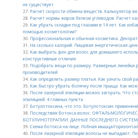
не существует
27.
Расчет скорости обмена веществ. Калькулятор в
28.
Расчет нормы жиров белков углеводов. Расчет к
29.
Как убрать складки под глазами в 14 лет. Как изб
помощью косметологии?
30.
Профессиональная и обычная косметика. Декорат
31.
На сколько калорий. Пищевая энергетическая цен
32.
Как выбрать фен для волос для домашнего исполь
конструктивные отличия
33.
Подобрать вещи по размеру. Размерные линейки 
производителей
34.
Как определить размер платья. Как узнать свой 
35.
Как быстро убрать болячку после прыща. Как мож
36.
После лазерной эпиляции можно загорать. Что ст
эпиляцией: 4 главных пункта
37.
Ботулотоксина, что это. Ботулотоксин: применен
38.
Последствия ботокса волос. ОФТАЛЬМОЛОГИЧ
БОТУЛИНОТЕРАПИИ: ДАННЫЕ ПОСЛЕДНЕГО СИСТЕМ
39.
Схема ботокса на лице. Лобная мышца/горизонта
40.
После лазерной эпиляции волосы не выпадают. П