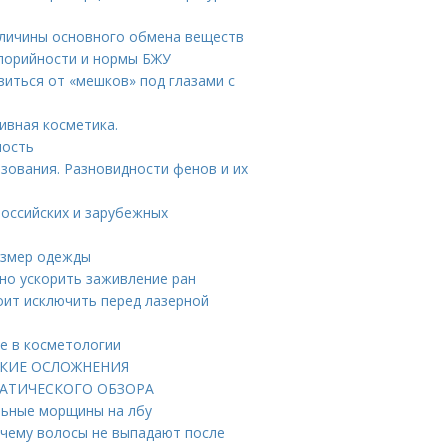
еличины основного обмена веществ
алорийности и нормы БЖУ
авиться от «мешков» под глазами с
ивная косметика.
ность
зования. Разновидности фенов и их
российских и зарубежных
размер одежды
но ускорить заживление ран
оит исключить перед лазерной
ие в косметологии
ЕСКИЕ ОСЛОЖНЕНИЯ
АТИЧЕСКОГО ОБЗОРА
льные морщины на лбу
очему волосы не выпадают после