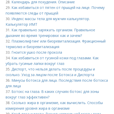
28.
Календарь для похудения. Описание
29.
Как избавиться от пятен от прыщей на лице. Почему
появляются следы от прыщей
30.
Индекс массы тела для мужчин калькулятор.
Калькулятор ИМТ
31.
Как правильно заряжать организм. Правильное
дыхание во время тренировки: как и зачем?
32.
Плазмолифтинг или биоревитализация. Фракционный
термолиз и биоревитализация
33.
Гноится ушко после прокола
34.
Как избавиться от гусиной кожи под глазами. Как
убрать гусиные лапки вокруг глаз
35.
Диспорт, что нельзя делать после процедуры и
сколько. Уход за лицом после Ботокса и Диспорта
36.
Минусы ботокса для лица. Последствия после ботокса
для лица
37.
Ботокс на глаза. В каких случаях ботокс для зоны
вокруг глаз эффективен?
38.
Сколько жира в организме, как вычислить. Способы
измерения уровня жира в организме
39.
Коэф веса и роста. Расчет нормальной массы тела