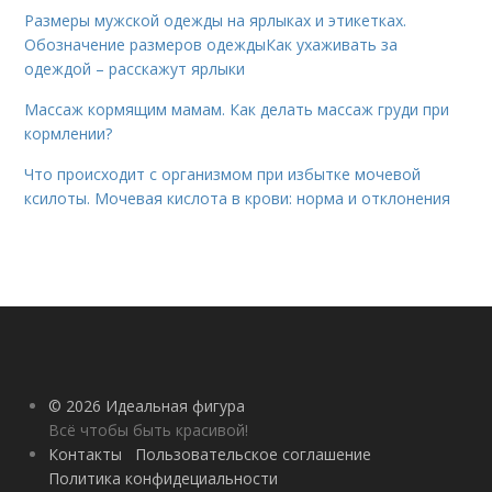
Размеры мужской одежды на ярлыках и этикетках.
Обозначение размеров одеждыКак ухаживать за
одеждой – расскажут ярлыки
Массаж кормящим мамам. Как делать массаж груди при
кормлении?
Что происходит с организмом при избытке мочевой
ксилоты. Мочевая кислота в крови: норма и отклонения
© 2026 Идеальная фигура
Всё чтобы быть красивой!
Контакты
Пользовательское соглашение
Политика конфидециальности