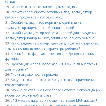
он важен
29.
Мезонити, что это такое. Суть методики
30.
Расчет калорийности готовых блюд. Калькулятор
калорий продуктов и готовых блюд
31.
Онлайн-калькулятор нормы калорий в день.
Калькулятор нормы потребления калорий
32.
Онлайн калькулятор расчета калорий для похудения.
Калькулятор Калорий, Похудения и основного обмена
33.
Как определить размер одежды для детей и взрослых.
Как правильно измерить параметры ребенка?
34.
Как выбрать фен самостоятельно. Дополнительные
функции
35.
Прокол ушей противопоказания. Нужна ли анестезия
для пирсинга?
36.
Гноится ушко после прокола
37.
Ботулотоксина, что это. Ботулотоксин: применение в
косметологии
38.
Можно ли спать на боку после ботокса. Рекомендации
после ботокса в лоб и глаза
39.
LPG массаж лица до и после. Что такое LPG-массаж?
40.
Антицеллюлитный массаж при варикозе. Почему