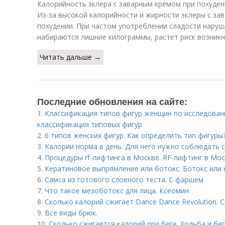
Калорийность эклера с заварным кремом при похуден
Из-за высокой калорийности и жирности эклеры с з
похудении. При частом употреблении сладости нару
набираются лишние килограммы, растет риск возникн
Читать дальше →
Последние обновления на сайте:
1.
Классификация типов фигур женщин по исследован
классификация типовых фигур
2.
6 типов женских фигур. Как определить тип фигуры
3.
Калории норма в день. Для чего нужно соблюдать
4.
Процедуры rf-лифтинга в Москве. RF-лифтинг в Мо
5.
Кератиновое выпрямление или ботокс. Ботокс или 
6.
Самса из готового слоеного теста. С фаршем
7.
Что такое мезоботокс для лица. Ксеомин
8.
Сколько калорий сжигает Dance Dance Revolution. 
9.
Все виды брюк.
10.
Сколько сжигается калорий при беге. Ходьба и бе