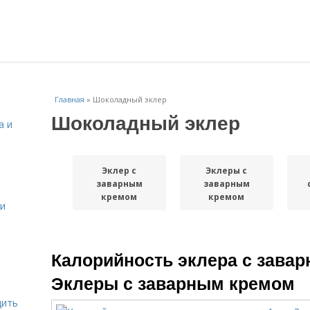
Главная
»
Шоколадный эклер
Шоколадный эклер
а и
Эклер с
Эклеры с
заварным
заварным
кремом
кремом
 и
Калорийность эклера с завар
Эклеры с заварным кремом
дить