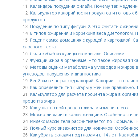
11.
Календарь похудения онлайн. Почему так медленн
12.
Калькулятор калорийности продуктов и готовых б
продуктов
13.
Похудение по типу фигуры-2. Что считать ожирен
14.
6 типов ожирения и коррекция веса диетологом. 
15.
Рецепт самса домашняя с курицей и картошкой. Са
слоеного теста
16.
Люля-кебаб из курицы на мангале. Описание
17.
Функции жира в организме. Что такое жировая тк
18.
Методы оценки метаболизма углеводов и жиров в
углеводов: нарушения и диагностика
19.
Бег 8 км в час расход калорий. Калории – «топлив
20.
Как определить тип фигуры у женщин правильно.
21.
Калькулятор для расчета процента жира в органи
процента жира
22.
Как узнать свой процент жира и изменить его
23.
Можно ли дарить каллы женщине. Особенности цв
24.
Индекс массы тела рассчитывается по формуле. П
25.
Полный курс визажистов для новичков. Особеннос
26.
Как убрать складки под глазами в 14 лет. Как изб