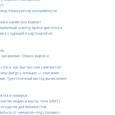
о?
люд. Калькулятор калорийности
ием и каким оно бывает
Первичный осмотр врача-диетолога
мса с курицей и картошкой из
ань
 организме. Обмен жиров и
о» бега: как быстро они сжигаются?
 Типы фигур у женщин — описание
зме. Трёхточечный метод вычисления
етка и поверья
онятие индекса массы тела (ИМТ)
ти курсов для визажистов
авиться от «мешков» под глазами с