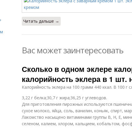
?
Читать дальше →
ом
Вас может заинтересовать
Сколько в одном эклере калор
калорийность эклера в 1 шт. н
Калорийность эклера на 100 грамм 440 ккал. В 100 г 
3,22 г белка;30,7 г жира;36,25 г углеводов.
Для приготовления пирожных используются пшеничная
сухое молоко, яйца, соль, ванилин, коньяк, спирт, ма
Лакомство насыщено витаминами группы В, Н, Е, ми
селеном, калием, хлором, кальцием, кобальтом, фос