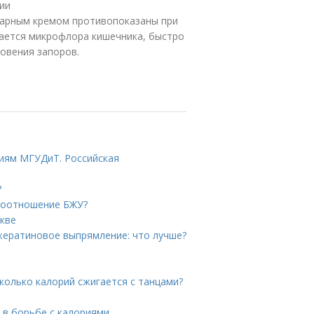
ии
аварным кремом противопоказаны при
шается микрофлора кишечника, быстро
овения запоров.
иям МГУДиТ. Российская
?
 соотношение БЖУ?
скве
кератиновое выпрямление: что лучше?
Сколько калорий сжигается с танцами?
г в борьбе с калориями