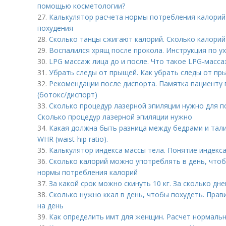
помощью косметологии?
27.
Калькулятор расчета нормы потребления калорий 
похудения
28.
Сколько танцы сжигают калорий. Сколько калорий
29.
Воспалился хрящ после прокола. Инструкция по ух
30.
LPG массаж лица до и после. Что такое LPG-масса
31.
Убрать следы от прыщей. Как убрать следы от пр
32.
Рекомендации после диспорта. Памятка пациенту
(ботокс/диспорт)
33.
Сколько процедур лазерной эпиляции нужно для п
Сколько процедур лазерной эпиляции нужно
34.
Какая должна быть разница между бедрами и тали
WHR (waist-hip ratio).
35.
Калькулятор индекса массы тела. Понятие индекс
36.
Сколько калорий можно употреблять в день, чтоб
нормы потребления калорий
37.
За какой срок можно скинуть 10 кг. За сколько дн
38.
Сколько нужно ккал в день, чтобы похудеть. Прав
на день
39.
Как определить имт для женщин. Расчет нормаль