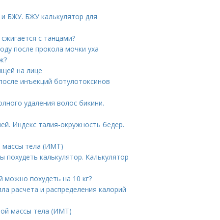
и БЖУ. БЖУ калькулятор для
 сжигается с танцами?
оду после прокола мочки уха
ж?
ыщей на лице
 после инъекций ботулотоксинов
олного удаления волос бикини.
ей. Индекс талия-окружность бедер.
а массы тела (ИМТ)
ы похудеть калькулятор. Калькулятор
ей можно похудеть на 10 кг?
ила расчета и распределения калорий
ной массы тела (ИМТ)