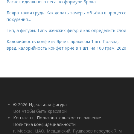
Расчет идеального веса по формуле Брока
Бедра талия грудь. Как делать замеры объёма в процессе
похудения…
Тип, а фигуры. Типы женских фигур и как определить свой
Калорийность конфеты Ярче с арахисом 1 шт. Польза,
вред, калорийность конфет Ярче в 1 шт. на 100 грам. 2020
© 2026 Идеальная фигура
Всё чтобы быть красивой!
Контакты
Пользовательское соглашение
Политика конфидециальности
г. Москва, ЦАО, Мещанский, Пушкарев переулок 7, м.