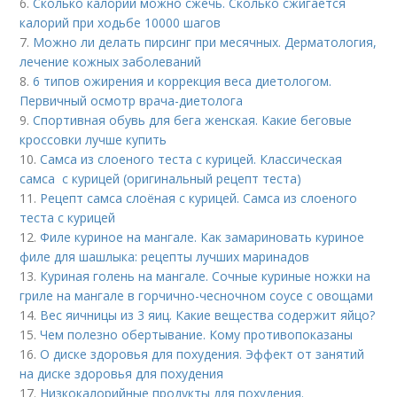
6.
Сколько калорий можно сжечь. Сколько сжигается
калорий при ходьбе 10000 шагов
7.
Можно ли делать пирсинг при месячных. Дерматология,
лечение кожных заболеваний
8.
6 типов ожирения и коррекция веса диетологом.
Первичный осмотр врача-диетолога
9.
Спортивная обувь для бега женская. Какие беговые
кроссовки лучше купить
10.
Самса из слоеного теста с курицей. Классическая
самса с курицей (оригинальный рецепт теста)
11.
Рецепт самса слоёная с курицей. Самса из слоеного
теста с курицей
12.
Филе куриное на мангале. Как замариновать куриное
филе для шашлыка: рецепты лучших маринадов
13.
Куриная голень на мангале. Сочные куриные ножки на
гриле на мангале в горчично-чесночном соусе с овощами
14.
Вес яичницы из 3 яиц. Какие вещества содержит яйцо?
15.
Чем полезно обертывание. Кому противопоказаны
16.
О диске здоровья для похудения. Эффект от занятий
на диске здоровья для похудения
17.
Низкокалорийные продукты для похудения.