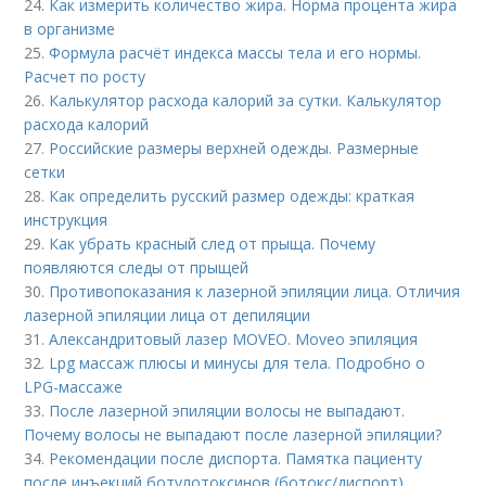
24.
Как измерить количество жира. Норма процента жира
в организме
25.
Формула расчёт индекса массы тела и его нормы.
Расчет по росту
26.
Калькулятор расхода калорий за сутки. Калькулятор
расхода калорий
27.
Российские размеры верхней одежды. Размерные
сетки
28.
Как определить русский размер одежды: краткая
инструкция
29.
Как убрать красный след от прыща. Почему
появляются следы от прыщей
30.
Противопоказания к лазерной эпиляции лица. Отличия
лазерной эпиляции лица от депиляции
31.
Александритовый лазер MOVEO. Moveo эпиляция
32.
Lpg массаж плюсы и минусы для тела. Подробно о
LPG-массаже
33.
После лазерной эпиляции волосы не выпадают.
Почему волосы не выпадают после лазерной эпиляции?
34.
Рекомендации после диспорта. Памятка пациенту
после инъекций ботулотоксинов (ботокс/диспорт)