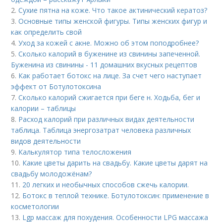
2.
Сухие пятна на коже. Что такое актинический кератоз?
3.
Основные типы женской фигуры. Типы женских фигур и
как определить свой
4.
Уход за кожей с акне. Можно об этом поподробнее?
5.
Сколько калорий в буженине из свинины запеченной.
Буженина из свинины - 11 домашних вкусных рецептов
6.
Как работает ботокс на лице. За счет чего наступает
эффект от Ботулотоксина
7.
Сколько калорий сжигается при беге н. Ходьба, бег и
калории – таблицы
8.
Расход калорий при различных видах деятельности
таблица. Таблица энергозатрат человека различных
видов деятельности
9.
Калькулятор типа телосложения
10.
Какие цветы дарить на свадьбу. Какие цветы дарят на
свадьбу молодожёнам?
11.
20 легких и необычных способов сжечь калории.
12.
Ботокс в теплой технике. Ботулотоксин: применение в
косметологии
13.
Lgp массаж для похудения. Особенности LPG массажа