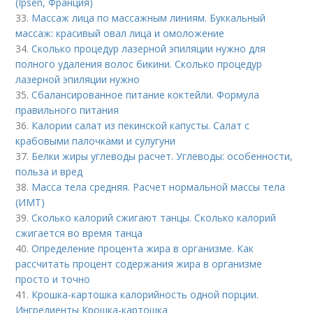
(Ipsen, Франция)
33.
Массаж лица по массажным линиям. Буккальный
массаж: красивый овал лица и омоложение
34.
Сколько процедур лазерной эпиляции нужно для
полного удаления волос бикини. Сколько процедур
лазерной эпиляции нужно
35.
Сбалансированное питание коктейли. Формула
правильного питания
36.
Калории салат из пекинской капусты. Салат с
крабовыми палочками и сулугуни
37.
Белки жиры углеводы расчет. Углеводы: особенности,
польза и вред
38.
Масса тела средняя. Расчет нормальной массы тела
(ИМТ)
39.
Сколько калорий сжигают танцы. Сколько калорий
сжигается во время танца
40.
Определение процента жира в организме. Как
рассчитать процент содержания жира в организме
просто и точно
41.
Крошка-картошка калорийность одной порции.
Ингредиенты Крошка-картошка