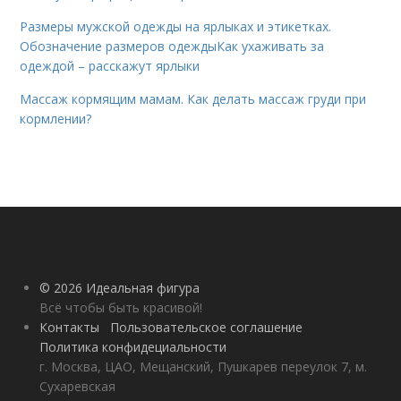
Размеры мужской одежды на ярлыках и этикетках.
Обозначение размеров одеждыКак ухаживать за
одеждой – расскажут ярлыки
Массаж кормящим мамам. Как делать массаж груди при
кормлении?
© 2026 Идеальная фигура
Всё чтобы быть красивой!
Контакты
Пользовательское соглашение
Политика конфидециальности
г. Москва, ЦАО, Мещанский, Пушкарев переулок 7, м.
Сухаревская