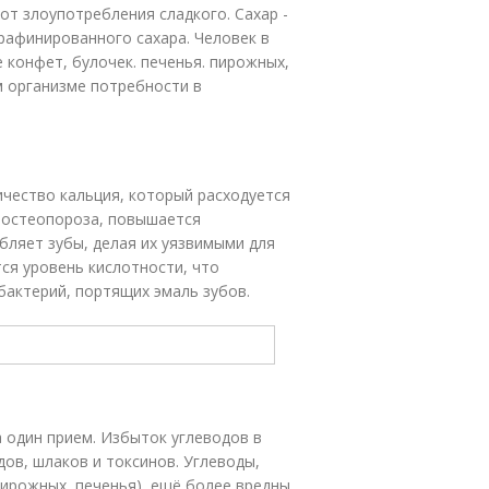
от злоупотребления сладкого. Сахар -
 рафинированного сахара. Человек в
е конфет, булочек. печенья. пирожных,
м организме потребности в
ичество кальция, который расходуется
я остеопороза, повышается
абляет зубы, делая их уязвимыми для
ся уровень кислотности, что
актерий, портящих эмаль зубов.
а один прием. Избыток углеводов в
ов, шлаков и токсинов. Углеводы,
пирожных, печенья), ещё более вредны