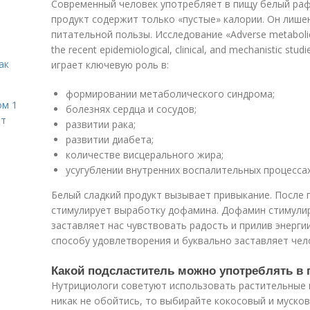
Современный человек употребляет в пищу белый раф
продукт содержит только «пустые» калории. Он лише
питательной пользы. Исследование «Adverse metabolic ef
the recent epidemiological, clinical, and mechanistic s
ак
играет ключевую роль в:
формировании метаболического синдрома;
ом 1
болезнях сердца и сосудов;
ет
развитии рака;
развитии диабета;
количестве висцерального жира;
усугублении внутренних воспалительных процессах
Белый сладкий продукт вызывает привыкание. После 
стимулирует выработку дофамина. Дофамин стимулир
заставляет нас чувствовать радость и прилив энерги
способу удовлетворения и буквально заставляет чел
Какой подсластитель можно употреблять в
Нутрициологи советуют использовать растительные п
никак не обойтись, то выбирайте кокосовый и мусков