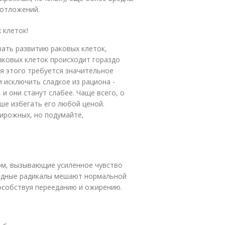
 отложений.
 клеток!
ать развитию раковых клеток,
аковых клеток происходит гораздо
ля этого требуется значительное
и исключить сладкое из рациона -
 и они станут слабее. Чаще всего, о
ше избегать его любой ценой.
пирожных, но подумайте,
ом, вызывающие усиленное чувство
бодные радикалы мешают нормальной
особствуя перееданию и ожирению.