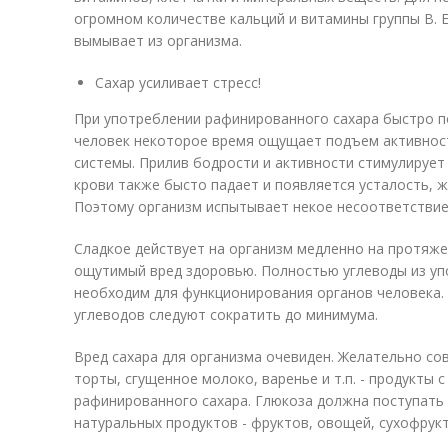
огромном количестве кальций и витамины группы В. Ес
вымывает из организма.
Сахар усиливает стресс!
При употреблении рафинированного сахара быстро п
человек некоторое время ощущает подъем активнос
системы. Прилив бодрости и активности стимулирует
крови также бысто падает и появляется усталость, 
Поэтому организм испытывает некое несоответствие,
Сладкое действует на организм медленно на протяже
ощутимый вред здоровью. Полностью углеводы из уп
необходим для функционирования органов человека.
углеводов следуют сократить до минимума.
Вред сахара для организма очевиден. Желательно со
торты, сгущенное молоко, варенье и т.п. - продукты 
рафинированного сахара. Глюкоза должна поступать 
натуральных продуктов - фруктов, овощей, сухофрукто