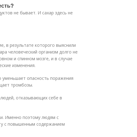
есть?
уктов не бывает. И сахар здесь не
е, в результате которого выяснили
ра человеческий организм долго не
вном и спинном мозге, и в случае
еские изменения.
о уменьшает опасность поражения
ащает тромбозы.
 людей, отказывающих себе в
ки. Именно поэтому людям с
ету с повышенным содержанием