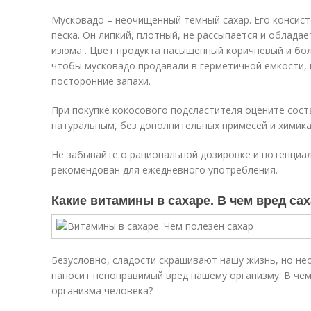
Мусковадо – неочищенный темный сахар. Его консист
песка. Он липкий, плотный, не рассыпается и облад
изюма . Цвет продукта насыщенный коричневый и бол
чтобы мусковадо продавали в герметичной емкости, 
посторонние запахи.
При покупке кокосового подсластителя оцените сос
натуральным, без дополнительных примесей и химика
Не забывайте о рациональной дозировке и потенциал
рекомендован для ежедневного употребления.
Какие витамины в сахаре. В чем вред са
Безусловно, сладости скрашивают нашу жизнь, но не
наносит непоправимый вред нашему организму. В чем
организма человека?