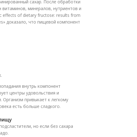
инированный сахар. После обработки
н витаминов, минералов, нутриентов и
fects of dietary fructose: results from
tudies» доказало, что пищевой компонент
.
попадания внутрь компонент
ует центры удовольствия и
и. Организм привыкает к легкому
овека есть больше сладкого.
 пищу
одсластители, но если без сахара
адо.