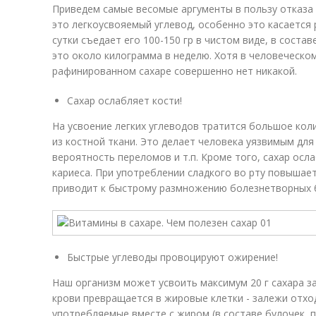
Приведем самые весомые аргументы в пользу отказа 
это легкоусвояемый углевод, особенно это касается
сутки съедает его 100-150 гр в чистом виде, в состав
это около килограмма в неделю. Хотя в человеческо
рафинированном сахаре совершенно нет никакой.
Сахар ослабляет кости!
На усвоение легких углеводов тратится большое кол
из костной ткани. Это делает человека уязвимым дл
вероятность переломов и т.п. Кроме того, сахар осл
кариеса. При употреблении сладкого во рту повышает
приводит к быстрому размножению болезнетворных б
Быстрые углеводы провоцируют ожирение!
Наш организм может усвоить максимум 20 г сахара з
крови превращается в жировые клетки - залежи отход
употребляемые вместе с жиром (в составе булочек, 