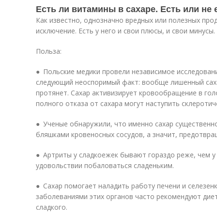
Есть ли витамины в сахаре. Есть или не 
Как известно, однозначно вредных или полезных прод
исключение. Есть у него и свои плюсы, и свои минусы.
Польза:
● Польские медики провели независимое исследовани
следующий неоспоримый факт: вообще лишенный саха
протянет. Сахар активизирует кровообращение в голо
полного отказа от сахара могут наступить склеротич
● Ученые обнаружили, что именно сахар существенн
бляшками кровеносных сосудов, а значит, предотвр
● Артриты у сладкоежек бывают гораздо реже, чем у
удовольствии побаловаться сладеньким.
● Сахар помогает наладить работу печени и селезен
заболеваниями этих органов часто рекомендуют ди
сладкого.