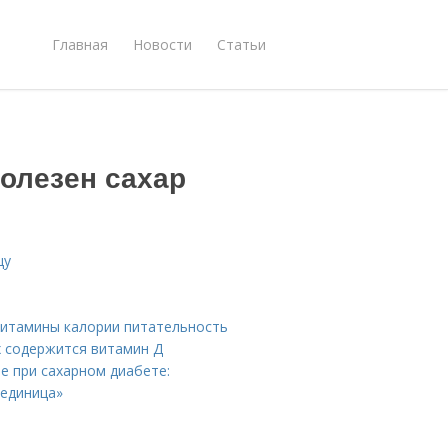
Главная
Новости
Статьи
олезен сахар
щу
 витамины калории питательность
ах содержится витамин Д
е при сахарном диабете:
 единица»