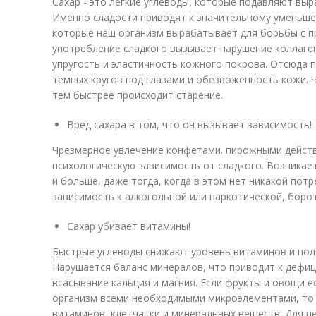
Сахар - это легкие углеводы, которые подавляют выр
Именно сладости приводят к значительному уменьше
которые наш организм вырабатывает для борьбы с п
употребление сладкого вызывает нарушение коллаген
упругость и эластичность кожного покрова. Отсюда
темных кругов под глазами и обезвоженность кожи. 
тем быстрее происходит старение.
Вред сахара в том, что он вызывает зависимость!
Чрезмерное увлечение конфетами. пирожными действу
психологическую зависимость от сладкого. Возникае
и больше, даже тогда, когда в этом нет никакой пот
зависимость к алкогольной или наркотической, борот
Сахар убивает витамины!
Быстрые углеводы снижают уровень витаминов и пол
Нарушается баланс минералов, что приводит к дефиц
всасывание кальция и магния. Если фрукты и овощи
организм всеми необходимыми микроэлементами, то в
витаминов, клетчатки и минеральных веществ. Для п