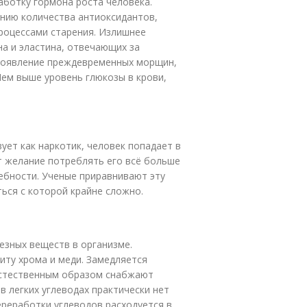
аботку гормона роста человека.
нию количества антиоксидантов,
роцессами старения. Излишнее
а и эластина, отвечающих за
 появление преждевременных морщин,
Чем выше уровень глюкозы в крови,
ет как наркотик, человек попадает в
т желание потреблять его всё больше
ребности. Ученые приравнивают эту
ься с которой крайне сложно.
езных веществ в организме.
иту хрома и меди. Замедляется
 естественным образом снабжают
 легких углеводах практически нет
ереработки углеводов расходуется в