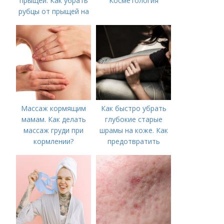
прыщей. Как убрать
Косметология
рубцы от прыщей на
лице?
Массаж кормящим
Как быстро убрать
мамам. Как делать
глубокие старые
массаж груди при
шрамы на коже. Как
кормлении?
предотвратить
появление шрамов