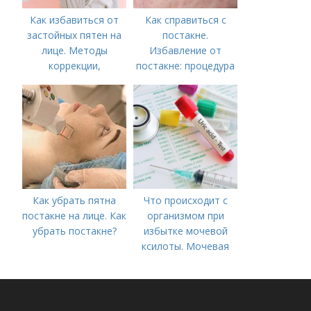
Как избавиться от
Как справиться с
застойных пятен на
постакне.
лице. Методы
Избавление от
коррекции,
постакне: процедура
аппаратного лечения
акне и удаления
рубцов и шрамов
постакне
Как убрать пятна
Что происходит с
постакне на лице. Как
организмом при
убрать постакне?
избытке мочевой
ксилоты. Мочевая
кислота в крови:
норма и отклонения