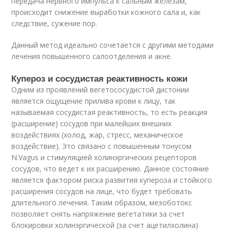
передача нервного импульса к сальным железам,
происходит снижение выработки кожного сала и, как
следствие, сужение пор.
Данный метод идеально сочетается с другими методами
лечения повышенного салоотделения и акне.
Купероз и сосудистая реактивность кожи
Одним из проявлений вегетососудистой дистонии
является ощущение прилива крови к лицу, так
называемая сосудистая реактивность, то есть реакция
(расширение) сосудов при малейших внешних
воздействиях (холод, жар, стресс, механическое
воздействие). Это связано с повышенным тонусом
N.Vagus и стимуляцией холинэргических рецепторов
сосудов, что ведет к их расширению. Данное состояние
является фактором риска развития купероза и стойкого
расширения сосудов на лице, что будет требовать
длительного лечения. Таким образом, мезоботокс
позволяет снять напряжение вегетатики за счет
блокировки холинэргической (за счет ацетилхолина)