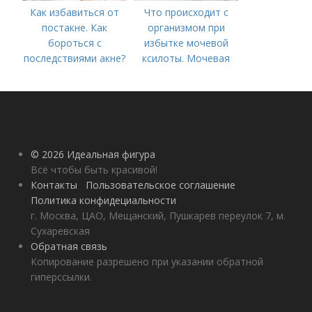
Как избавиться от
Что происходит с
постакне. Как
организмом при
бороться с
избытке мочевой
последствиями акне?
ксилоты. Мочевая
кислота в крови:
норма и отклонения
© 2026 Идеальная фигура
Всё чтобы быть красивой!
Контакты
Пользовательское соглашение
Политика конфидециальности
г. Москва, ЦАО, Мещанский, Пушкарев переулок 7, м.
Сухаревская
Обратная связь
Копирование разрешено при указании обратной
гиперссылки.