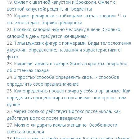
19.
Омлет с цветной капустой и брокколи. Омлет с
цветной капустой: рецепт, ингредиенты
20.
Кардиотренировки с таблицами затрат энергии. Что
полезного дают кардиотренировки
21.
Сколько калорий нужно человеку в день. Сколько
калорий в день требуется женщинам?
22.
Типы мужских фигур с примерами. Виды телосложения
у мужчин: определение, названия и характеристики с
фото
23.
Какие витамины в сахаре. Жизнь в красках: подробно
об оттенках сахара
24.
3 простых способа определить свое.. 7 способов
определить свое предназначение
25.
Как определить процент жира у себя в организме. Как
определить процент жира в организме: чем проще, тем
лучше
26.
Через сколько действует Ботокс после укола. Как
действует Ботокс после введения?
27.
Можно ли дарить каллы женщине. Особенности
цветка и поверья
28.
Через сколько дней становится Ботокс на лбу. Можно