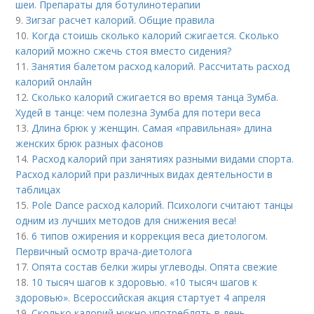
шеи. Препараты для ботулинотерапии
9.
Зигзаг расчет калорий. Общие правила
10.
Когда стоишь сколько калорий сжигается. Сколько
калорий можно сжечь стоя вместо сидения?
11.
Занятия балетом расход калорий. Рассчитать расход
калорий онлайн
12.
Сколько калорий сжигается во время танца Зумба.
Худей в танце: чем полезна Зумба для потери веса
13.
Длина брюк у женщин. Самая «правильная» длина
женских брюк разных фасонов
14.
Расход калорий при занятиях разными видами спорта.
Расход калорий при различных видах деятельности в
таблицах
15.
Pole Dance расход калорий. Психологи считают танцы
одним из лучших методов для снижения веса!
16.
6 типов ожирения и коррекция веса диетологом.
Первичный осмотр врача-диетолога
17.
Опята состав белки жиры углеводы. Опята свежие
18.
10 тысяч шагов к здоровью. «10 тысяч шагов к
здоровью». Всероссийская акция стартует 4 апреля
19.
Сколько калорий нужно употреблять в день.