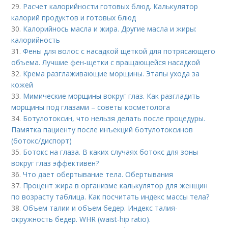
29.
Расчет калорийности готовых блюд. Калькулятор
калорий продуктов и готовых блюд
30.
Калорийнось масла и жира. Другие масла и жиры:
калорийность
31.
Фены для волос с насадкой щеткой для потрясающего
объема. Лучшие фен-щетки с вращающейся насадкой
32.
Крема разглаживающие морщины. Этапы ухода за
кожей
33.
Мимические морщины вокруг глаз. Как разгладить
морщины под глазами – советы косметолога
34.
Ботулотоксин, что нельзя делать после процедуры.
Памятка пациенту после инъекций ботулотоксинов
(ботокс/диспорт)
35.
Ботокс на глаза. В каких случаях ботокс для зоны
вокруг глаз эффективен?
36.
Что дает обертывание тела. Обертывания
37.
Процент жира в организме калькулятор для женщин
по возрасту таблица. Как посчитать индекс массы тела?
38.
Объем талии и объем бедер. Индекс талия-
окружность бедер. WHR (waist-hip ratio).