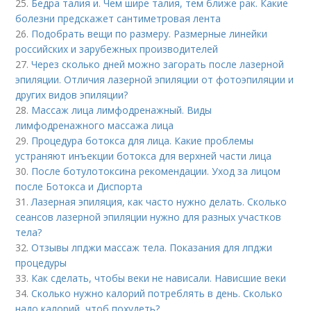
25.
Бедра талия и. Чем шире талия, тем ближе рак. Какие
болезни предскажет сантиметровая лента
26.
Подобрать вещи по размеру. Размерные линейки
российских и зарубежных производителей
27.
Через сколько дней можно загорать после лазерной
эпиляции. Отличия лазерной эпиляции от фотоэпиляции и
других видов эпиляции?
28.
Массаж лица лимфодренажный. Виды
лимфодренажного массажа лица
29.
Процедура ботокса для лица. Какие проблемы
устраняют инъекции ботокса для верхней части лица
30.
После ботулотоксина рекомендации. Уход за лицом
после Ботокса и Диспорта
31.
Лазерная эпиляция, как часто нужно делать. Сколько
сеансов лазерной эпиляции нужно для разных участков
тела?
32.
Отзывы лпджи массаж тела. Показания для лпджи
процедуры
33.
Как сделать, чтобы веки не нависали. Нависшие веки
34.
Сколько нужно калорий потреблять в день. Сколько
надо калорий, чтоб похудеть?