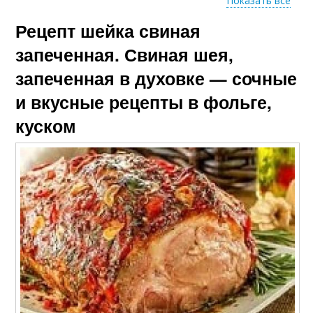
Показать все
Рецепт шейка свиная
Картошка со
Картошка с овощами
свининой
запеченная. Свиная шея,
запеченная в духовке — сочные
и вкусные рецепты в фольге,
куском