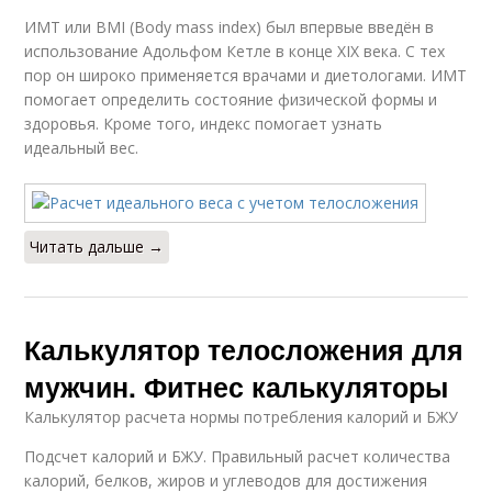
ИМТ или BMI (Body mass index) был впервые введён в
использование Адольфом Кетле в конце XIX века. С тех
пор он широко применяется врачами и диетологами. ИМТ
помогает определить состояние физической формы и
здоровья. Кроме того, индекс помогает узнать
идеальный вес.
Читать дальше →
Калькулятор телосложения для
мужчин. Фитнес калькуляторы
Калькулятор расчета нормы потребления калорий и БЖУ
Подсчет калорий и БЖУ. Правильный расчет количества
калорий, белков, жиров и углеводов для достижения