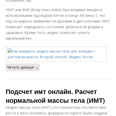
особенностях.
ИМТ или BMI (Body mass index) был впервые введён в
использование Адольфом Кетле в конце XIX века. С тех
пор он широко применяется врачами и диетологами. ИМТ
помогает определить состояние физической формы и
здоровья. Кроме того, индекс помогает узнать
идеальный вес.
Читать дальше →
Подсчет имт онлайн. Расчет
нормальной массы тела (ИМТ)
Индекс массы тела (ИМТ) это показатель соответствия
роста и веса человека, формула которого была создана