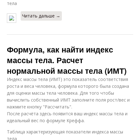
тела
Читать дальше →
Формула, как найти индекс
массы тела. Расчет
нормальной массы тела (ИМТ)
Индекс массы тела (ИМТ) это показатель соответствия
роста и веса человека, формула которого была создана
для оценки массы тела человека. Для того чтобы
вычислить собственный ИМТ заполните поля рост/вес и
нажмите кнопку "Рассчитать".
После расчёта здесь появится ваш индекс массы тела и
идеальный вес по формуле Креффа.
Таблица характеризующая показатели индекса массы
тела