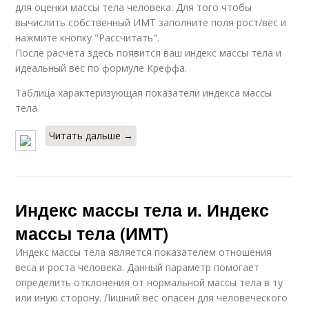
для оценки массы тела человека. Для того чтобы
вычислить собственный ИМТ заполните поля рост/вес и
нажмите кнопку "Рассчитать".
После расчёта здесь появится ваш индекс массы тела и
идеальный вес по формуле Креффа.
Таблица характеризующая показатели индекса массы
тела
Читать дальше →
Индекс массы тела и. Индекс
массы тела (ИМТ)
Индекс массы тела является показателем отношения
веса и роста человека. Данный параметр помогает
определить отклонения от нормальной массы тела в ту
или иную сторону. Лишний вес опасен для человеческого