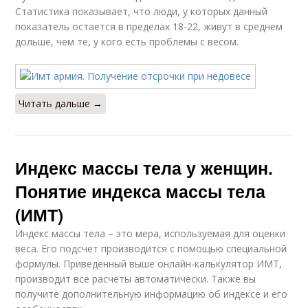
Статистика показывает, что люди, у которых данный
показатель остается в пределах 18-22, живут в среднем
дольше, чем те, у кого есть проблемы с весом.
Читать дальше →
Индекс массы тела у женщин.
Понятие индекса массы тела
(ИМТ)
Индекс массы тела – это мера, используемая для оценки
веса. Его подсчет производится с помощью специальной
формулы. Приведенный выше онлайн-калькулятор ИМТ,
производит все расчёты автоматически. Также вы
получите дополнительную информацию об индексе и его