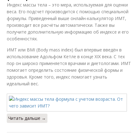
Индекс массы тела – это мера, используемая для оценки
веса. Его подсчет производится с помощью специальной
формулы. Приведенный выше онлайн-калькулятор ИМТ,
производит все расчёты автоматически. Также вы
получите дополнительную информацию об индексе и его
особенностях.
ИМТ или BMI (Body mass index) был впервые введён в
использование Адольфом Кетле в конце XIX века. С тех
пор он широко применяется врачами и диетологами. ИМТ
помогает определить состояние физической формы и
здоровья. Кроме того, индекс помогает узнать
идеальный вес.
Читать дальше →