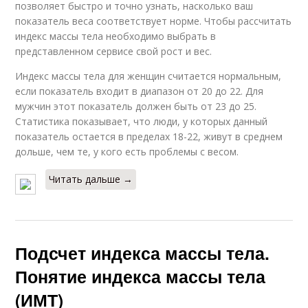
позволяет быстро и точно узнать, насколько ваш
показатель веса соответствует норме. Чтобы рассчитать
индекс массы тела необходимо выбрать в
представленном сервисе свой рост и вес.
Индекс массы тела для женщин считается нормальным,
если показатель входит в диапазон от 20 до 22. Для
мужчин этот показатель должен быть от 23 до 25.
Статистика показывает, что люди, у которых данный
показатель остается в пределах 18-22, живут в среднем
дольше, чем те, у кого есть проблемы с весом.
Читать дальше →
Подсчет индекса массы тела.
Понятие индекса массы тела
(ИМТ)