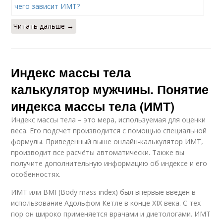
Читать дальше →
Индекс массы тела
калькулятор мужчины. Понятие
индекса массы тела (ИМТ)
Индекс массы тела – это мера, используемая для оценки
веса. Его подсчет производится с помощью специальной
формулы. Приведенный выше онлайн-калькулятор ИМТ,
производит все расчёты автоматически. Также вы
получите дополнительную информацию об индексе и его
особенностях.
ИМТ или BMI (Body mass index) был впервые введён в
использование Адольфом Кетле в конце XIX века. С тех
пор он широко применяется врачами и диетологами. ИМТ