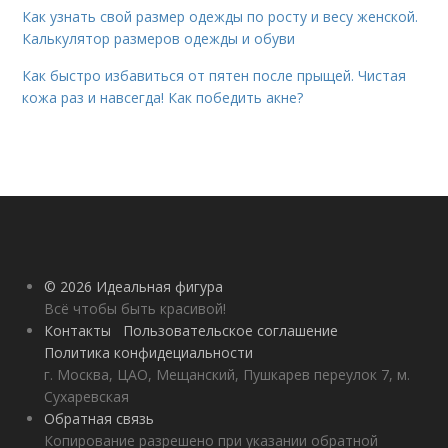
Как узнать свой размер одежды по росту и весу женской.
Калькулятор размеров одежды и обуви
Как быстро избавиться от пятен после прыщей. Чистая
кожа раз и навсегда! Как победить акне?
© 2026 Идеальная фигура
Всё чтобы быть красивой!
Контакты
Пользовательское соглашение
Политика конфидециальности
г. Москва, ЦАО, Мещанский, Пушкарев переулок 7, м.
Сухаревская
Обратная связь
Копирование разрешено при указании обратной