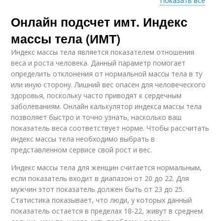
Показать все
Онлайн подсчет имт. Индекс
Жизненный индекс
Идеальный имт
массы тела (ИМТ)
Индекс массы тела является показателем отношения
веса и роста человека. Данный параметр помогает
определить отклонения от нормальной массы тела в ту
или иную сторону. Лишний вес опасен для человеческого
здоровья, поскольку часто приводят к сердечным
заболеваниям. Онлайн калькулятор индекса массы тела
позволяет быстро и точно узнать, насколько ваш
показатель веса соответствует норме. Чтобы рассчитать
индекс массы тела необходимо выбрать в
представленном сервисе свой рост и вес.
Индекс массы тела для женщин считается нормальным,
если показатель входит в диапазон от 20 до 22. Для
мужчин этот показатель должен быть от 23 до 25.
Статистика показывает, что люди, у которых данный
показатель остается в пределах 18-22, живут в среднем