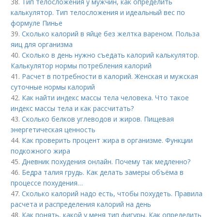
38.
Тип телосложения у мужчин, как определить
калькулятор. Тип телосложения и идеальный вес по
формуле Пинье
39.
Сколько калорий в яйце без желтка вареном. Польза
яиц для организма
40.
Сколько в день нужно съедать калорий калькулятор.
Калькулятор нормы потребления калорий
41.
Расчет в потребности в калорий. Женская и мужская
суточные нормы калорий
42.
Как найти индекс массы тела человека. Что такое
индекс массы тела и как рассчитать?
43.
Сколько белков углеводов и жиров. Пищевая
энергетическая ценность
44.
Как проверить процент жира в организме. Функции
подкожного жира
45.
Дневник похудения онлайн. Почему так медленно?
46.
Бедра талия грудь. Как делать замеры объёма в
процессе похудения…
47.
Сколько калорий надо есть, чтобы похудеть. Правила
расчета и распределения калорий на день
48.
Как понять, какой у меня тип фигуры. Как определить