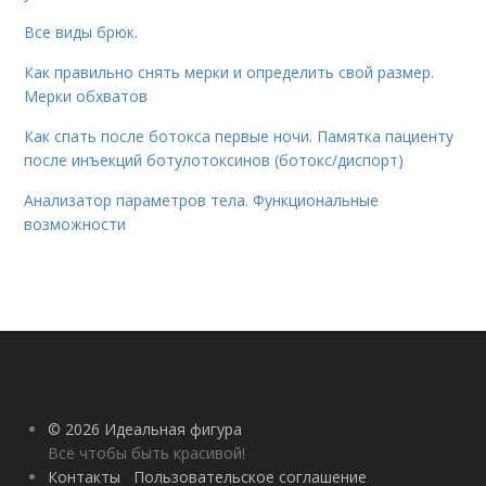
Все виды брюк.
Как правильно снять мерки и определить свой размер.
Мерки обхватов
Как спать после ботокса первые ночи. Памятка пациенту
после инъекций ботулотоксинов (ботокс/диспорт)
Анализатор параметров тела. Функциональные
возможности
© 2026 Идеальная фигура
Всё чтобы быть красивой!
Контакты
Пользовательское соглашение