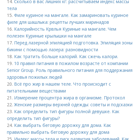
14.
Сколько в вас лишних кг: рассчитываем индекс массы
тела
15.
Филе куриное на мангале. Как замариновать куриное
филе для шашлыка: рецепты лучших маринадов
16.
Калорийность Крвлья Куриные на мангале. Чем
полезен Куриные крылышки на мангале
17.
Перед лазерной эпиляцией подготовка. Эпиляция зоны
бикини с помощью лазера: разновидности
18.
Как тратить больше калорий. Как сжечь калори.
19.
10 правил питания в пожилом возрасте от компании
Senior Group. Роль правильного питания для поддержания
здоровья пожилых людей
20.
Всё про жир в нашем теле. Что происходит с
питательными веществами
21.
Измерение процентра жира в организме. Протокол
22.
Женские размеры верхней одежды: советы и подсказки
23.
Как определить тип фигуры полной девушке. Как
определить тип фигуры?
24.
Как выбрать беговую дорожку для дома. Как
правильно выбрать беговую дорожку для дома
25.
Индекс массы тела и риск развития заболеваний. Как