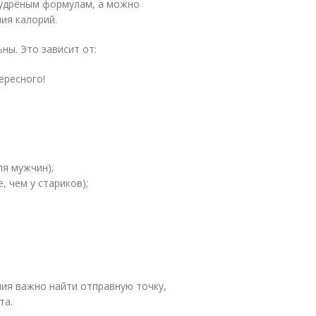
мудрёным формулам, а можно
ия калорий.
ны. Это зависит от:
ересного!
ля мужчин);
, чем у стариков);
ния важно найти отправную точку,
та.