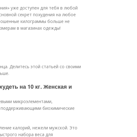
ния» уже доступен для тебя в любой
основной секрет похудения на любое
брошенные килограммы больше не
азмерам в магазинах одежды!
онца. Делитесь этой статьей со своими
льше.
удеть на 10 кг. Женская и
чевыми микроэлементами,
и поддерживающими биохимические
ление калорий, нежели мужской. Это
ыстрого набора веса для