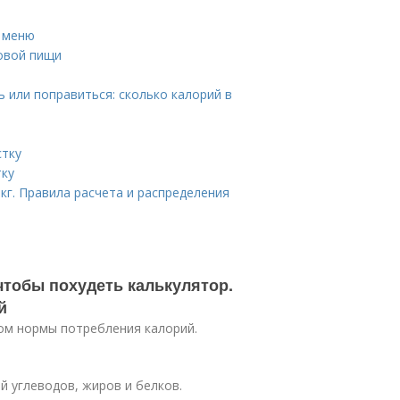
и меню
овой пищи
ь или поправиться: сколько калорий в
стку
тку
кг. Правила расчета и распределения
чтобы похудеть калькулятор.
й
ом нормы потребления калорий.
 углеводов, жиров и белков.