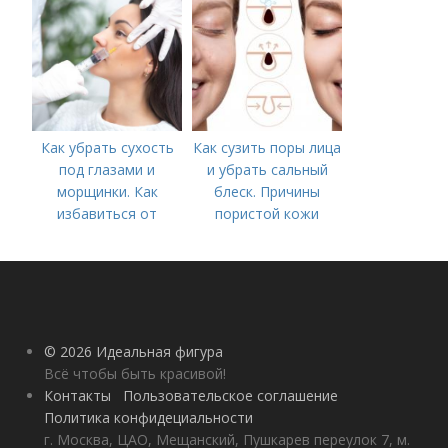
рубцов и шрамов
постакне
Как убрать сухость
Как сузить поры лица
под глазами и
и убрать сальный
морщинки. Как
блеск. Причины
избавиться от
пористой кожи
морщин под глазами:
косметологические
процедуры
© 2026 Идеальная фигура
Всё чтобы быть красивой!
Контакты
Пользовательское соглашение
Политика конфидециальности
г. Москва, ЦАО, Мещанский, Пушкарев переулок 7, м.