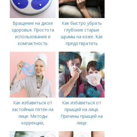
Вращение на диске
Как быстро убрать
здоровья. Простота
глубокие старые
использования и
шрамы на коже. Как
компактность
предотвратить
появление шрамов
Как избавиться от
Как избавиться от
застойных пятен на
прыщей на лице.
лице. Методы
Причины прыщей на
коррекции,
лице
аппаратного лечения
акне и удаления